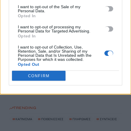
I want to opt-out of the Sale of my
Personal Data.
Ισπανία: Απολιθώματα αποκαλύπτουν ότι οι πρώτοι
Opted In
Ευρωπαίοι ίσως ασκούσαν κανιβαλισμό
7 Αυγούστου, 2026
I want to opt-out of processing my
Personal Data for Targeted Advertising.
Opted In
Σοκαριστικές αποκαλύψεις του FBI μετά το Μουντιάλ: «Θα
I want to opt-out of Collection, Use,
ανατινάξω τον Μέσι με τέσσερις βόμβες»
Retention, Sale, and/or Sharing of my
Personal Data that Is Unrelated with the
7 Αυγούστου, 2026
Purposes for which it was collected.
Opted Out
ΗΠΑ: Δασκάλα χορού κατηγορείται για σεξουαλική
CONFIRM
κακοποίηση δύο ανήλικων μαθητών της
7 Αυγούστου, 2026
TRENDING
#
ΚΑΠΝΙΣΜΑ
#
ΠΟΘΕΝ ΕΣΧΕΣ
#
ΠΛΗΡΩΜΕΣ
#
ΣΥΝΤΑΞΕΙΣ