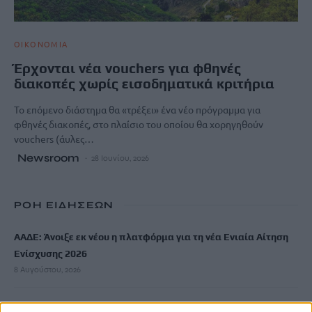
ΟΙΚΟΝΟΜΙΑ
Έρχονται νέα vouchers για φθηνές
διακοπές χωρίς εισοδηματικά κριτήρια
Το επόμενο διάστημα θα «τρέξει» ένα νέο πρόγραμμα για
φθηνές διακοπές, στο πλαίσιο του οποίου θα χορηγηθούν
vouchers (άυλες…
Newsroom
28 Ιουνίου, 2026
ΡΟΗ ΕΙΔΗΣΕΩΝ
ΑΑΔΕ: Άνοιξε εκ νέου η πλατφόρμα για τη νέα Ενιαία Αίτηση
Ενίσχυσης 2026
8 Αυγούστου, 2026
Χωρίς ενεργό μέτωπο η φωτιά στη Σητεία – Σε κατάσταση