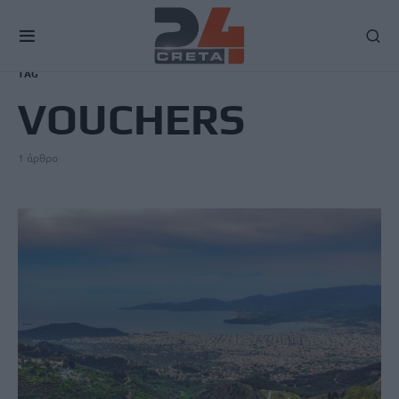
TAG
VOUCHERS
1 άρθρο