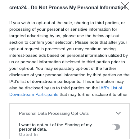
Red Code σήμερα η Κρήτη
creta24 -
Do Not Process My Personal Information
8 Αυγούστου, 2026
If you wish to opt-out of the sale, sharing to third parties, or
processing of your personal or sensitive information for
«Θεριακλήδες» οι Έλληνες – Πάνω από 1 στους 5 καπνίζει
targeted advertising by us, please use the below opt-out
καθημερινά
section to confirm your selection. Please note that after your
7 Αυγούστου, 2026
opt-out request is processed you may continue seeing
interest-based ads based on personal information utilized by
us or personal information disclosed to third parties prior to
Σε εξέλιξη οι δηλώσεις Πόθεν Έσχες – Αναλυτικά η
your opt-out. You may separately opt-out of the further
διαδικασία
disclosure of your personal information by third parties on the
7 Αυγούστου, 2026
IAB’s list of downstream participants. This information may
also be disclosed by us to third parties on the
IAB’s List of
Downstream Participants
that may further disclose it to other
Πότε πληρώνονται οι συντάξεις Σεπτεμβρίου
third parties.
7 Αυγούστου, 2026
Personal Data Processing Opt Outs
Ξεκινούν οι ετήσιες Καλοκαιρινές Εκθέσεις του Φεστιβάλ
I want to opt-out of the Sharing of my
Κινηματογράφου Χανίων
personal data.
7 Αυγούστου, 2026
Opted In