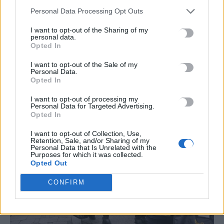
Σάλος στη Νότια Κορέα: Χάκαραν 120.000
Personal Data Processing Opt Outs
κάμερες σπιτιών και διέθεσαν βίντεο με
ιδιωτικές στιγμές με σκοπό τη
I want to opt-out of the Sharing of my
«σεξουαλική εκμετάλλευση»
personal data.
Opted In
Θύελλα στη Νότια Κορέα μετά τη σύλληψη τεσσάρων ατόμων
I want to opt-out of the Sale of my
που κατηγορούνται ότι χακάρισαν περισσότερες από 120.000
Personal Data.
οικιακές και επαγγελματικές κάμερες, εκμεταλλευόμενοι…
Opted In
Newsroom
1 Δεκεμβρίου, 2025
I want to opt-out of processing my
Personal Data for Targeted Advertising.
Opted In
I want to opt-out of Collection, Use,
Retention, Sale, and/or Sharing of my
Personal Data that Is Unrelated with the
Purposes for which it was collected.
Opted Out
CONFIRM