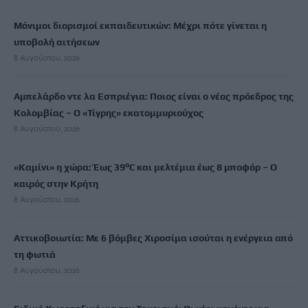
Μόνιμοι διορισμοί εκπαιδευτικών: Μέχρι πότε γίνεται η
υποβολή αιτήσεων
8 Αυγούστου, 2026
Αμπελάρδο ντε λα Εσπριέγια: Ποιος είναι ο νέος πρόεδρος της
Κολομβίας – Ο «Τίγρης» εκατομμυριούχος
8 Αυγούστου, 2026
«Καμίνι» η χώρα: Έως 39°C και μελτέμια έως 8 μποφόρ – Ο
καιρός στην Κρήτη
8 Αυγούστου, 2026
Αττικοβοιωτία: Με 6 βόμβες Χιροσίμα ισούται η ενέργεια από
τη φωτιά
8 Αυγούστου, 2026