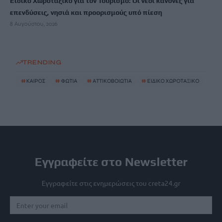
Ειδικό Χωροταξικό για τον Τουρισμό: Οι νέοι κανόνες για
επενδύσεις, νησιά και προορισμούς υπό πίεση
8 Αυγούστου, 2026
TRENDING
#
ΚΑΙΡΟΣ
#
ΦΩΤΙΑ
#
ΑΤΤΙΚΟΒΟΙΩΤΙΑ
#
ΕΙΔΙΚΟ ΧΩΡΟΤΑΞΙΚΟ
Εγγραφείτε στο Newsletter
Εγγραφείτε στις ενημερώσεις του creta24.gr