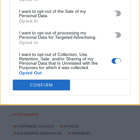
I want to opt-out of the Sale of my
Φωτιά στον Κουβαρά Αττικής: Καίει κοντά σε οικισμό, ήχησε
Personal Data.
το 112
Opted In
10 Αυγούστου, 2026
I want to opt-out of processing my
Personal Data for Targeted Advertising.
Opted In
Τουρισμός για Όλους 2026: Από σήμερα κατάθεση αιτήσεων
ανεξάρτητα από το τελευταίο ψηφίο του ΑΦΜ
I want to opt-out of Collection, Use,
10 Αυγούστου, 2026
Retention, Sale, and/or Sharing of my
Personal Data that Is Unrelated with the
Purposes for which it was collected.
Opted Out
Απεσωκάρι: Ο Πολιτιστικός Σύλλογος πήρε το όνομα του
Αλέξανδρου Δασκαλάκη
CONFIRM
10 Αυγούστου, 2026
TRENDING
#
ΤΟΥΡΙΣΜΟΣ ΓΙΑ ΟΛΟΥΣ
#
ΑΙΤΗΣΕΙΣ
#
ΑΛΕΞΑΝΔΡΟΣ ΔΑΣΚΑΛΑΚΗΣ
#
ΑΠΕΣΩΚΑΡΙ