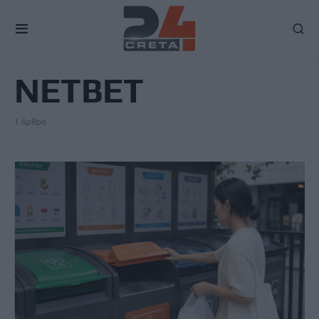
TAG
NETBET
1 άρθρο