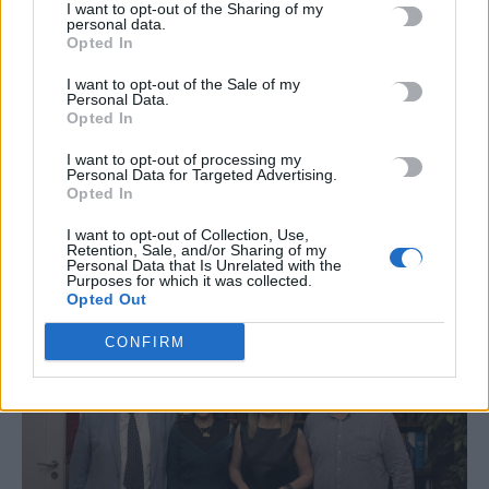
I want to opt-out of the Sharing of my
personal data.
Opted In
OFF THE RECORD
To φρενοκομείο και η εντολή από την
I want to opt-out of the Sale of my
Personal Data.
Μόσχα
Opted In
Με ανάρτησή του στο Χ τοποθετήθηκε ο Νίκος Καραχάλιος για
I want to opt-out of processing my
όσα συνέβησαν την Κυριακή στο Κολωνάκι σχετικά με…
Personal Data for Targeted Advertising.
Opted In
Newsroom
18 Μαΐου, 2026
I want to opt-out of Collection, Use,
Retention, Sale, and/or Sharing of my
Personal Data that Is Unrelated with the
Purposes for which it was collected.
Opted Out
CONFIRM