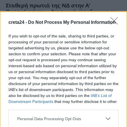
Σταθερή πρωτιά της ΝΔ στην Α’
Θεσσαλονίκης – Δυναμική είσοδος για το
κόμμα Καρυστιανού
creta24 -
Do Not Process My Personal Information
Καθαρή πρωτιά με διαφορά μάλιστα δέκα ποσοστιαίων μονάδων
από τον δεύτερο καταγράφει η Νέα Δημοκρατία στη
If you wish to opt-out of the sale, sharing to third parties, or
δημοσκόπηση της «to the…
processing of your personal or sensitive information for
Newsroom
targeted advertising by us, please use the below opt-out
19 Μαΐου, 2026
section to confirm your selection. Please note that after your
opt-out request is processed you may continue seeing
interest-based ads based on personal information utilized by
us or personal information disclosed to third parties prior to
your opt-out. You may separately opt-out of the further
disclosure of your personal information by third parties on the
IAB’s list of downstream participants. This information may
also be disclosed by us to third parties on the
IAB’s List of
Downstream Participants
that may further disclose it to other
third parties.
Personal Data Processing Opt Outs