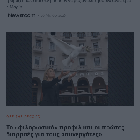
η Μαρία…
Newsroom
20 Μαΐου, 2026
OFF THE RECORD
Το «φιλορωσικό» προφίλ και οι πρώτες
διαρροές για τους «συνεργάτες»