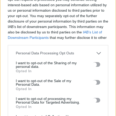
6 Αυγούστου, 2026
interest-based ads based on personal information utilized by
us or personal information disclosed to third parties prior to
Το Αρκαλοχώρι γιόρτασε τον Προστάτη και Πολιούχο του
your opt-out. You may separately opt-out of the further
disclosure of your personal information by third parties on the
6 Αυγούστου, 2026
IAB’s list of downstream participants. This information may
also be disclosed by us to third parties on the
IAB’s List of
Παρατείνονται τα προληπτικά μέτρα στην Κρήτη για την
Downstream Participants
that may further disclose it to other
ευλογιά των αιγοπροβάτων
third parties.
6 Αυγούστου, 2026
Personal Data Processing Opt Outs
Έκτακτο επίδομα παιδιού: Ποιοι πάνε ταμείο
I want to opt-out of the Sharing of my
personal data.
6 Αυγούστου, 2026
Opted In
I want to opt-out of the Sale of my
ΟΠΕΚΑ: Νέα πληρωμή στις 7 Αυγούστου για τρίτεκνες και
Personal Data.
Opted In
πολύτεκνες οικογένειες
6 Αυγούστου, 2026
I want to opt-out of processing my
Personal Data for Targeted Advertising.
Opted In
TRENDING