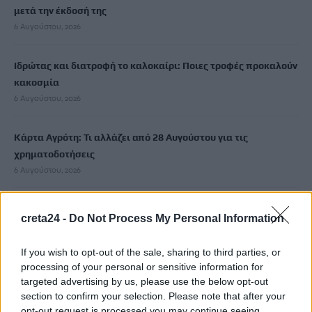
μετά την έκδοσή της
6 Αυγούστου, 2026
Ιδρώτας και διατροφή το καλοκαίρι: Ποιες τροφές προκαλούν
κακοσμία
6 Αυγούστου, 2026
Κάρτα Αγρότη: Τι αλλάζει από 28 Αυγούστου για τις
χρηματοδοτήσεις
6 Αυγούστου, 2026
Νέα χρηματοδότηση 1,5 εκατ. ευρώ για διαπλάτυνση του
creta24 -
Do Not Process My Personal Information
Αγιοβασιλιώτικου Παραλιακού Δρόμου
6 Αυγούστου, 2026
If you wish to opt-out of the sale, sharing to third parties, or
processing of your personal or sensitive information for
Τι δείχνει η ιατροδικαστική εξέταση για τα αίτια θανάτου του
targeted advertising by us, please use the below opt-out
section to confirm your selection. Please note that after your
90χρονου που εντοπίστηκε μέσα σε καταψύκτη
opt-out request is processed you may continue seeing