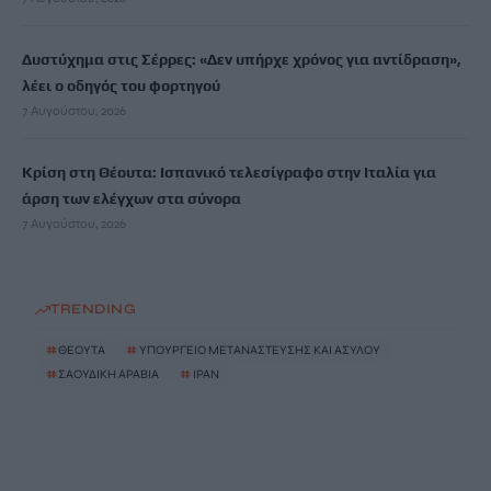
Δυστύχημα στις Σέρρες: «Δεν υπήρχε χρόνος για αντίδραση»,
λέει ο οδηγός του φορτηγού
7 Αυγούστου, 2026
Κρίση στη Θέουτα: Ισπανικό τελεσίγραφο στην Ιταλία για
άρση των ελέγχων στα σύνορα
7 Αυγούστου, 2026
TRENDING
#
ΘΕΟΥΤΑ
#
ΥΠΟΥΡΓΕΙΟ ΜΕΤΑΝΑΣΤΕΥΣΗΣ ΚΑΙ ΑΣΥΛΟΥ
#
ΣΑΟΥΔΙΚΗ ΑΡΑΒΙΑ
#
ΙΡΑΝ