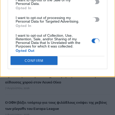
I want to opt-out of the Sale of my
7 Αυγούστου, 2026
Personal Data.
Opted In
Απορρίπτει το Ιράν τη συμφωνία Σαουδικής Αραβίας,
I want to opt-out of processing my
Personal Data for Targeted Advertising.
Τουρκίας και Πακιστάν – «Είναι μόνο στα χαρτιά»
Opted In
7 Αυγούστου, 2026
I want to opt-out of Collection, Use,
Retention, Sale, and/or Sharing of my
Personal Data that Is Unrelated with the
«Του χρόνου σχεδιάζουμε να επιστρέψουμε στην Κρήτη»: Τι
Purposes for which it was collected.
λένε τουρίστες και επιχειρηματίες που έφυγαν εξαιτίας της
Opted Out
πυρκαγιάς στο Ρέθυμνο
CONFIRM
7 Αυγούστου, 2026
Εφετείο «μπλοκάρει» το σχέδιο Τραμπ για κατασκευή
αίθουσας χορού στον Λευκό Οίκο
7 Αυγούστου, 2026
Ο ΟΦΗ βάζει τσάρτερ για τους φιλάθλους ενόψει της ρεβάνς
των playoffs του Europa League
7 Αυγούστου, 2026