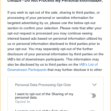
creta24 -
Do Not Process My Personal Information
Μην χάνεις είδηση. Βάλε το
CRETA24
στην
If you wish to opt-out of the sale, sharing to third parties, or
Google
processing of your personal or sensitive information for
ΠΡΟΣΘΕΣΕ ΤΟ
CRETA24
ΣΤΗΝ GOOGLE
targeted advertising by us, please use the below opt-out
section to confirm your selection. Please note that after your
opt-out request is processed you may continue seeing
interest-based ads based on personal information utilized by
ΡΟΗ ΕΙΔΗΣΕΩΝ
us or personal information disclosed to third parties prior to
your opt-out. You may separately opt-out of the further
Ριφιφί: Η σειρά του Σωτήρη Τσαφούλια έρχεται στον Alpha
disclosure of your personal information by third parties on the
7 Αυγούστου, 2026
IAB’s list of downstream participants. This information may
also be disclosed by us to third parties on the
IAB’s List of
Downstream Participants
that may further disclose it to other
Κρίση στη Θέουτα: Ιταλικό «όχι» στο ισπανικό τελεσίγραφο
third parties.
για τους ελέγχους στα σύνορα
7 Αυγούστου, 2026
Personal Data Processing Opt Outs
I want to opt-out of the Sharing of my
Υπουργείο Μετανάστευσης: Σχεδόν 1 εκατ. ευρώ για σχολικές
personal data.
Opted In
υποδομές και δημόσιους χώρους στο Δήμο Χανίων και τον
Δήμο Καντάνου-Σελίνου