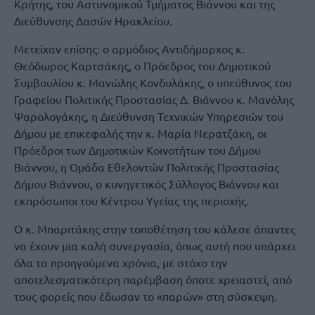
Κρήτης, του Αστυνομικού Τμήματος Βιάννου και της
Διεύθυνσης Δασών Ηρακλείου.
Μετείχαν επίσης: ο αρμόδιος Αντιδήμαρχος κ.
Θεόδωρος Καρτσάκης, ο Πρόεδρος του Δημοτικού
Συμβουλίου κ. Μανώλης Κονδυλάκης, ο υπεύθυνος του
Γραφείου Πολιτικής Προστασίας Δ. Βιάννου κ. Μανόλης
Ψαρολογάκης, η Διεύθυνση Τεχνικών Υπηρεσιών του
Δήμου με επικεφαλής την κ. Μαρία Νερατζάκη, οι
Πρόεδροι των Δημοτικών Κοινοτήτων του Δήμου
Βιάννου, η Ομάδα Εθελοντών Πολιτικής Προστασίας
Δήμου Βιάννου, ο κυνηγετικός Σύλλογος Βιάννου και
εκπρόσωποι του Κέντρου Υγείας της περιοχής.
Ο κ. Μπαριτάκης στην τοποθέτηση του κάλεσε άπαντες
να έχουν μια καλή συνεργασία, όπως αυτή που υπάρχει
όλα τα προηγούμενα χρόνια, με στόχο την
αποτελεσματικότερη παρέμβαση όποτε χρειαστεί, από
τους φορείς που έδωσαν το «παρών» στη σύσκεψη.