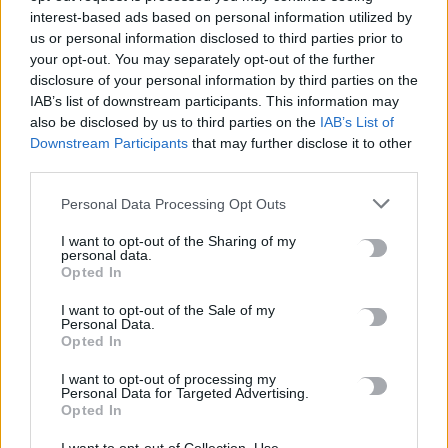
interest-based ads based on personal information utilized by
us or personal information disclosed to third parties prior to
your opt-out. You may separately opt-out of the further
disclosure of your personal information by third parties on the
IAB’s list of downstream participants. This information may
also be disclosed by us to third parties on the
IAB’s List of
Downstream Participants
that may further disclose it to other
third parties.
ΠΕΡΙΒΑΛΛΟΝ
Personal Data Processing Opt Outs
Δυσοίωνες προβλέψεις: Έρχεται καυτό
I want to opt-out of the Sharing of my
καλοκαίρι
personal data.
Opted In
Θερμότερο από τα φυσιολογικά επίπεδα προβλέπεται το φετινό
καλοκαίρι, σύμφωνα με τις πρώτες εκτιμήσεις
I want to opt-out of the Sale of my
των επιστημόνων του Εθνικού Αστεροσκοπείου Αθηνών, οι…
Personal Data.
Opted In
Newsroom
1 Μαΐου, 2026
I want to opt-out of processing my
Personal Data for Targeted Advertising.
Opted In
ΡΟΗ ΕΙΔΗΣΕΩΝ