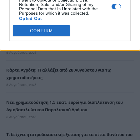
I want to opt-out of Collection, Use,
Retention, Sale, and/or Sharing of my
Νέα ταυτότητα: Πού πρέπει να ενημερώσετε τα στοιχεία σας
Personal Data that Is Unrelated with the
μετά την έκδοσή της
Purposes for which it was collected.
Opted Out
6 Αυγούστου, 2026
CONFIRM
Ιδρώτας και διατροφή το καλοκαίρι: Ποιες τροφές προκαλούν
κακοσμία
6 Αυγούστου, 2026
Κάρτα Αγρότη: Τι αλλάζει από 28 Αυγούστου για τις
χρηματοδοτήσεις
6 Αυγούστου, 2026
Νέα χρηματοδότηση 1,5 εκατ. ευρώ για διαπλάτυνση του
Αγιοβασιλιώτικου Παραλιακού Δρόμου
6 Αυγούστου, 2026
Τι δείχνει η ιατροδικαστική εξέταση για τα αίτια θανάτου του