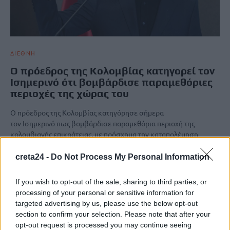
ΔΙΕΘΝΗ
Ο πρόεδρος της Κολομβίας κατηγορεί τον
Ισημερινό ότι βομβάρδισε παραμεθόριες
περιοχές της χώρας του
Ο πρόεδρος της Κολομβίας κατηγόρησε σήμερα
τον Ισημερινό πως βομβάρδισε παραμεθόρια περιοχή της
κολομβιανής επικράτειας, με πρόσχημα την καταπολέμηση
διακινητών ναρκωτικών. «Μας βομβαρδίζουν από…
creta24 -
Do Not Process My Personal Information
Newsroom
17 Μαρτίου, 2026
If you wish to opt-out of the sale, sharing to third parties, or
processing of your personal or sensitive information for
ΡΟΗ ΕΙΔΗΣΕΩΝ
targeted advertising by us, please use the below opt-out
section to confirm your selection. Please note that after your
Ποιες οι απάτητες παραλίες της Ελλάδας – My coast: Πώς θα
opt-out request is processed you may continue seeing
κάνετε καταγγελία για παρανομίες