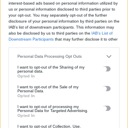
interest-based ads based on personal information utilized by
8 Αυγούστου, 2026
us or personal information disclosed to third parties prior to
your opt-out. You may separately opt-out of the further
disclosure of your personal information by third parties on the
Περσείδες: Το εντυπωσιακό φαινόμενο πλησιάζει – Πότε θα
IAB’s list of downstream participants. This information may
δούμε τη «βροχή» των αστεριών
also be disclosed by us to third parties on the
IAB’s List of
8 Αυγούστου, 2026
Downstream Participants
that may further disclose it to other
third parties.
Ενοίκια: Πότε γίνονται υποχρεωτικές οι πληρωμές μέσω
Personal Data Processing Opt Outs
τραπεζών
8 Αυγούστου, 2026
I want to opt-out of the Sharing of my
personal data.
Opted In
Ισπανία: Η συγκινητική επανένωση γυναίκας με τα
I want to opt-out of the Sale of my
γαϊδουράκια της μετά τις πυρκαγιές
Personal Data.
8 Αυγούστου, 2026
Opted In
I want to opt-out of processing my
Personal Data for Targeted Advertising.
Στις 19 Αυγούστου η γενική συνέλευση του συλλόγου
Opted In
κρεοπωλών Χανίων
8 Αυγούστου, 2026
I want to opt-out of Collection, Use,