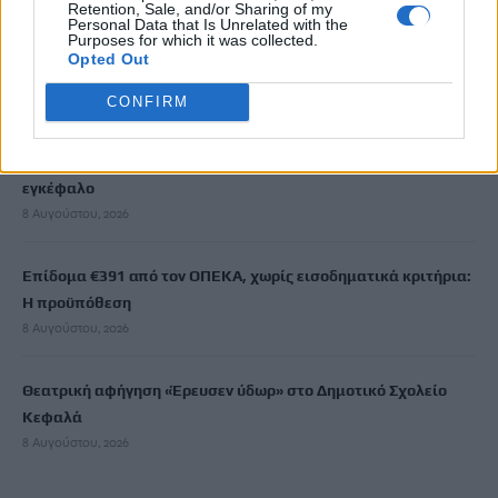
Retention, Sale, and/or Sharing of my
Personal Data that Is Unrelated with the
Purposes for which it was collected.
Νέος κύκλος μαθημάτων Κινεζικής Γλώσσας στο
Opted Out
Πανεπιστήμιο Κρήτης για το ακαδημαϊκό έτος 2026-2027
8 Αυγούστου, 2026
CONFIRM
Άνοια: Ποια είναι τα επαγγέλματα που προστατεύουν τον
εγκέφαλο
8 Αυγούστου, 2026
Επίδομα €391 από τον ΟΠΕΚΑ, χωρίς εισοδηματικά κριτήρια:
Η προϋπόθεση
8 Αυγούστου, 2026
Θεατρική αφήγηση «Έρευσεν ύδωρ» στο Δημοτικό Σχολείο
Κεφαλά
8 Αυγούστου, 2026