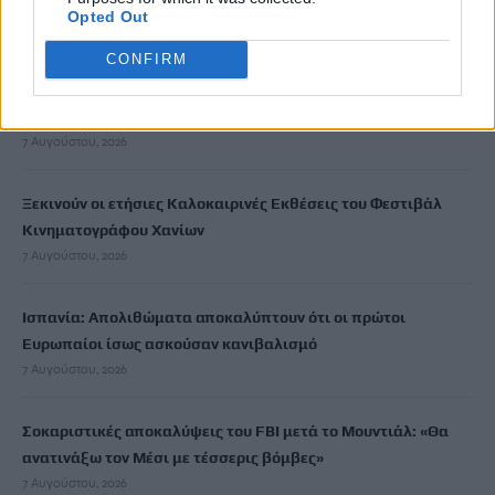
Σε εξέλιξη οι δηλώσεις Πόθεν Έσχες – Αναλυτικά η
Opted Out
διαδικασία
7 Αυγούστου, 2026
CONFIRM
Πότε πληρώνονται οι συντάξεις Σεπτεμβρίου
7 Αυγούστου, 2026
Ξεκινούν οι ετήσιες Καλοκαιρινές Εκθέσεις του Φεστιβάλ
Κινηματογράφου Χανίων
7 Αυγούστου, 2026
Ισπανία: Απολιθώματα αποκαλύπτουν ότι οι πρώτοι
Ευρωπαίοι ίσως ασκούσαν κανιβαλισμό
7 Αυγούστου, 2026
Σοκαριστικές αποκαλύψεις του FBI μετά το Μουντιάλ: «Θα
ανατινάξω τον Μέσι με τέσσερις βόμβες»
7 Αυγούστου, 2026