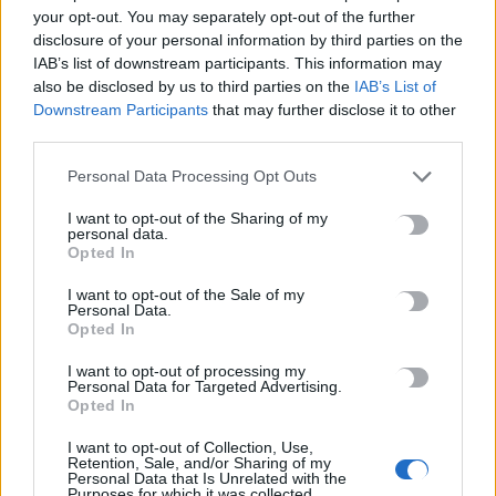
your opt-out. You may separately opt-out of the further
disclosure of your personal information by third parties on the
IAB’s list of downstream participants. This information may
also be disclosed by us to third parties on the
IAB’s List of
ΑΘΛΗΤΙΚΑ
Downstream Participants
that may further disclose it to other
third parties.
ΟΦΗ: Τα εισιτήρια των αγώνων με
Ατρόμητο & Ηρακλή στο Παγκρήτιο
Personal Data Processing Opt Outs
Τις τιμές των εισιτηρίων για τις αναμετρήσεις με Ατρόμητο
I want to opt-out of the Sharing of my
(25/10) και Ηρακλή (28/10) ανακοίνωσε ο ΟΦΗ. Τα εισιτήρια…
personal data.
Opted In
Newsroom
20 Οκτωβρίου, 2025
I want to opt-out of the Sale of my
Personal Data.
Opted In
ΡΟΗ ΕΙΔΗΣΕΩΝ
I want to opt-out of processing my
«Θεριακλήδες» οι Έλληνες – Πάνω από 1 στους 5 καπνίζει
Personal Data for Targeted Advertising.
Opted In
καθημερινά
7 Αυγούστου, 2026
I want to opt-out of Collection, Use,
Retention, Sale, and/or Sharing of my
Personal Data that Is Unrelated with the
Purposes for which it was collected.