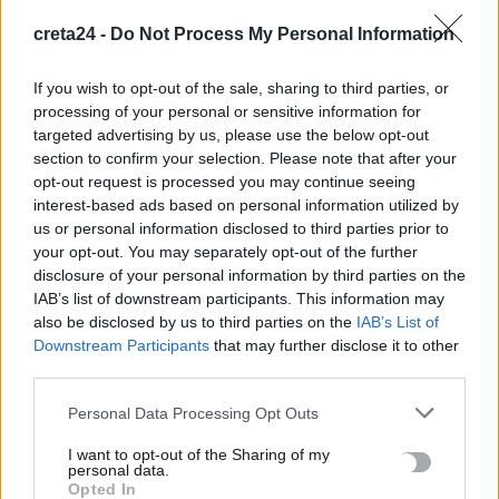
να εμβολιαστούν κατά της…
creta24 -
Do Not Process My Personal Information
Newsroom
9 Φεβρουαρίου, 2026
If you wish to opt-out of the sale, sharing to third parties, or
processing of your personal or sensitive information for
targeted advertising by us, please use the below opt-out
section to confirm your selection. Please note that after your
opt-out request is processed you may continue seeing
interest-based ads based on personal information utilized by
us or personal information disclosed to third parties prior to
your opt-out. You may separately opt-out of the further
disclosure of your personal information by third parties on the
IAB’s list of downstream participants. This information may
also be disclosed by us to third parties on the
IAB’s List of
Downstream Participants
that may further disclose it to other
third parties.
ΔΙΕΘΝΗ
Personal Data Processing Opt Outs
Η πιο μεταδοτική ασθένεια στον κόσμο
I want to opt-out of the Sharing of my
personal data.
καταγράφηκε σε δύο μεγάλα αεροδρόμια
Opted In