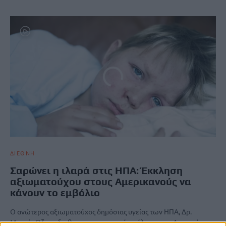
ΔΙΕΘΝΗ
Σαρώνει η ιλαρά στις ΗΠΑ: Έκκληση
αξιωματούχου στους Αμερικανούς να
κάνουν το εμβόλιο
O ανώτερος αξιωματούχος δημόσιας υγείας των ΗΠΑ, Δρ.
Μεχμέτ Οζ καρδιοθωρακοχειρουργός, κάλεσε τους Αμερικάνους