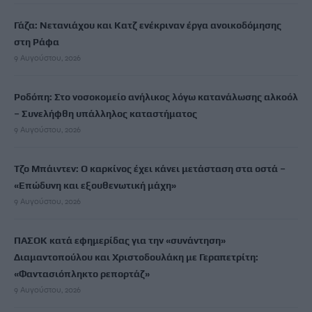
Γάζα: Νετανιάχου και Κατζ ενέκριναν έργα ανοικοδόμησης
στη Ράφα
9 Αυγούστου, 2026
Ροδόπη: Στο νοσοκομείο ανήλικος λόγω κατανάλωσης αλκοόλ
– Συνελήφθη υπάλληλος καταστήματος
9 Αυγούστου, 2026
Τζο Μπάιντεν: Ο καρκίνος έχει κάνει μετάσταση στα οστά –
«Επώδυνη και εξουθενωτική μάχη»
9 Αυγούστου, 2026
ΠΑΣΟΚ κατά εφημερίδας για την «συνάντηση»
Διαμαντοπούλου και Χριστοδουλάκη με Γεραπετρίτη:
«Φαντασιόπληκτο ρεπορτάζ»
9 Αυγούστου, 2026