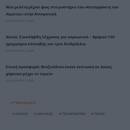
Νέα μελέτη ρίχνει φως στο μυστήριο του «Καταρράκτη του
Αίματος» στην Ανταρκτική
9 Αυγούστου, 2026
Χανιά: Συνελήφθη 52χρονος για ναρκωτικά – Βρήκαν 150
γραμμάρια κάνναβης και τρία δενδρύλλια
9 Αυγούστου, 2026
Επική προσφορά: Βενζινάδικο έκανε έκπτωση σε όσους
χόρευαν μέχρι το ταμείο
9 Αυγούστου, 2026
TRENDING
#
ΑΛΚΟΟΛ
#
ΑΝΗΛΙΚΟΣ
#
ΤΖΟ ΜΠΑΪΝΤΕΝ
#
ΠΑΣΟΚ