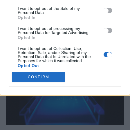
των ΗΠΑ
I want to opt-out of the Sale of my
Η ιλαρά, μια από τις πιο μεταδοτικές ασθένειες παγκοσμίως,
Personal Data.
καταγράφει ανησυχητική επανεμφάνιση σε διάφορες περιοχές
Opted In
των Ηνωμένων Πολιτειών, ενώ…
I want to opt-out of processing my
Newsroom
4 Ιανουαρίου, 2026
Personal Data for Targeted Advertising.
Opted In
I want to opt-out of Collection, Use,
Retention, Sale, and/or Sharing of my
Personal Data that Is Unrelated with the
Purposes for which it was collected.
Opted Out
CONFIRM