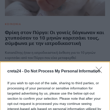
ΚΟΙΝΩΝΙΑ
Φρίκη στον Πύργο: Οι γονείς δάγκωναν και
χτυπούσαν το 10 μηνών κοριτσάκι τους,
σύμφωνα με την ιατροδικαστική
Καταπέλτης ήταν η ιατροδικαστική έκθεση για το 10 μηνών
κοριτσάκι από τον Πύργο που είχε μεταφερθεί
στο Καραμανδάνειο Νοσοκομείο στην Πάτρα με εγκαύματα,
κατάγματα αλλά και δαγκωματιές. Σύμφωνα…
creta24 -
Do Not Process My Personal Information
Newsroom
9 Απριλίου, 2026
If you wish to opt-out of the sale, sharing to third parties, or
processing of your personal or sensitive information for
ΡΟΗ ΕΙΔΗΣΕΩΝ
targeted advertising by us, please use the below opt-out
section to confirm your selection. Please note that after your
Παρατείνονται τα προληπτικά μέτρα στην Κρήτη για την
opt-out request is processed you may continue seeing
ευλογιά των αιγοπροβάτων
interest-based ads based on personal information utilized by