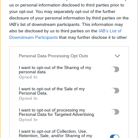
us or personal information disclosed to third parties prior to
6 Αυγούστου, 2026
your opt-out. You may separately opt-out of the further
disclosure of your personal information by third parties on the
Έκτακτο επίδομα παιδιού: Ποιοι πάνε ταμείο
IAB’s list of downstream participants. This information may
6 Αυγούστου, 2026
also be disclosed by us to third parties on the
IAB’s List of
Downstream Participants
that may further disclose it to other
third parties.
ΟΠΕΚΑ: Νέα πληρωμή στις 7 Αυγούστου για τρίτεκνες και
πολύτεκνες οικογένειες
Personal Data Processing Opt Outs
6 Αυγούστου, 2026
I want to opt-out of the Sharing of my
personal data.
Opted In
Χρίστος Δήμας: «Προχωρούν τα έργα σε όλο το μήκος του
ΒΟΑΚ»
I want to opt-out of the Sale of my
Personal Data.
6 Αυγούστου, 2026
Opted In
I want to opt-out of processing my
Λιμάνι Ηρακλείου: Έμπλεξε ο κάβος στην προπέλα του
Personal Data for Targeted Advertising.
πλοίου – Περιπέτεια για 704 επιβάτες
Opted In
6 Αυγούστου, 2026
I want to opt-out of Collection, Use,
Retention, Sale, and/or Sharing of my