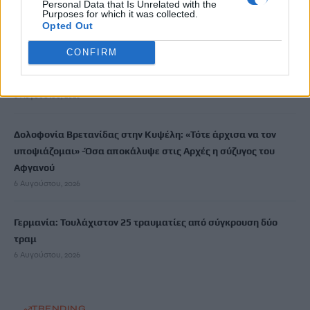
Personal Data that Is Unrelated with the
Ντύθηκε «Χάρος» και ανέβηκε στην οροφή νοσοκομείου
Purposes for which it was collected.
6 Αυγούστου, 2026
Opted Out
CONFIRM
Guardian: Έτοιμο το πρώτο κατασκευαστικό συμβόλαιο στη
Γάζα από το «Συμβούλιο Ειρήνης» του Τραμπ
6 Αυγούστου, 2026
Δολοφονία Βρετανίδας στην Κυψέλη: «Τότε άρχισα να τον
υποψιάζομαι» -Όσα αποκάλυψε στις Aρχές η σύζυγος του
Αφγανού
6 Αυγούστου, 2026
Γερμανία: Τουλάχιστον 25 τραυματίες από σύγκρουση δύο
τραμ
6 Αυγούστου, 2026
TRENDING