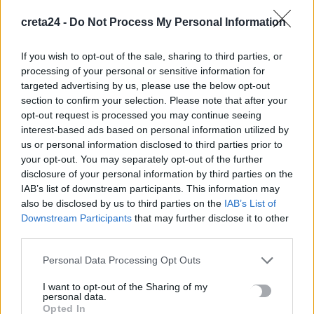
Πανεπιστήμιο Κρήτης για το ακαδημαϊκό έτος 2026-2027
creta24 -
Do Not Process My Personal Information
8 Αυγούστου, 2026
If you wish to opt-out of the sale, sharing to third parties, or
Άνοια: Ποια είναι τα επαγγέλματα που προστατεύουν τον
processing of your personal or sensitive information for
εγκέφαλο
targeted advertising by us, please use the below opt-out
8 Αυγούστου, 2026
section to confirm your selection. Please note that after your
opt-out request is processed you may continue seeing
interest-based ads based on personal information utilized by
Επίδομα €391 από τον ΟΠΕΚΑ, χωρίς εισοδηματικά κριτήρια:
us or personal information disclosed to third parties prior to
Η προϋπόθεση
your opt-out. You may separately opt-out of the further
8 Αυγούστου, 2026
disclosure of your personal information by third parties on the
IAB’s list of downstream participants. This information may
also be disclosed by us to third parties on the
IAB’s List of
Θεατρική αφήγηση «Έρευσεν ύδωρ» στο Δημοτικό Σχολείο
Downstream Participants
that may further disclose it to other
Κεφαλά
third parties.
8 Αυγούστου, 2026
Personal Data Processing Opt Outs
18χρονος έσπασε παγκόσμιο ρεκόρ ως ο νεότερος άνδρας
I want to opt-out of the Sharing of my
καθηγητής -Διδάσκει συνομηλίκους του
personal data.
Opted In
8 Αυγούστου, 2026