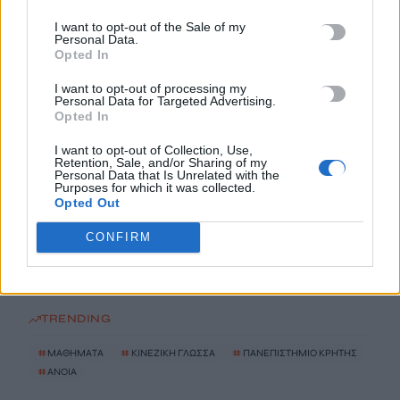
I want to opt-out of the Sale of my
Personal Data.
Πότε θα πληρωθούν οι συντάξεις Σεπτεμβρίου
Opted In
8 Αυγούστου, 2026
I want to opt-out of processing my
Personal Data for Targeted Advertising.
Τα κύματα καύσωνα στην Ιταλία, τη Γαλλία και την Ισπανία
Opted In
θα αλλάξουν τη γεύση των ευρωπαϊκών κρασιών
I want to opt-out of Collection, Use,
8 Αυγούστου, 2026
Retention, Sale, and/or Sharing of my
Personal Data that Is Unrelated with the
Purposes for which it was collected.
Opted Out
Λεύκανση δοντιών: Συμβουλές ειδικών για ένα πιο λαμπερό
χαμόγελο
CONFIRM
8 Αυγούστου, 2026
TRENDING
#
ΜΑΘΗΜΑΤΑ
#
ΚΙΝΕΖΙΚΗ ΓΛΩΣΣΑ
#
ΠΑΝΕΠΙΣΤΗΜΙΟ ΚΡΗΤΗΣ
#
ΑΝΟΙΑ