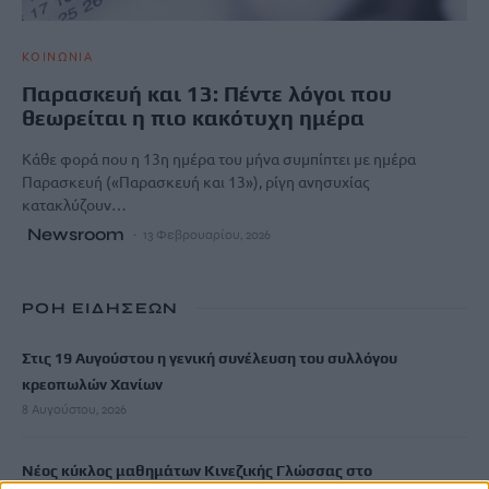
ΚΟΙΝΩΝΙΑ
Παρασκευή και 13: Πέντε λόγοι που
θεωρείται η πιο κακότυχη ημέρα
Κάθε φορά που η 13η ημέρα του μήνα συμπίπτει με ημέρα
Παρασκευή («Παρασκευή και 13»), ρίγη ανησυχίας
κατακλύζουν…
Newsroom
13 Φεβρουαρίου, 2026
ΡΟΗ ΕΙΔΗΣΕΩΝ
Στις 19 Αυγούστου η γενική συνέλευση του συλλόγου
κρεοπωλών Χανίων
8 Αυγούστου, 2026
Νέος κύκλος μαθημάτων Κινεζικής Γλώσσας στο