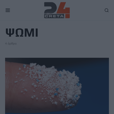
TAG
ΨΩΜI
4 άρθρα