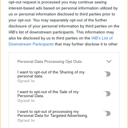
opt-out request is processed you may continue seeing
interest-based ads based on personal information utilized by
us or personal information disclosed to third parties prior to
your opt-out. You may separately opt-out of the further
disclosure of your personal information by third parties on the
IAB’s list of downstream participants. This information may
also be disclosed by us to third parties on the
IAB’s List of
Downstream Participants
that may further disclose it to other
ΟΙΚΟΝΟΜΙΑ
third parties.
Έρχονται αυξήσεις στο ψωμί – Φόβοι ότι
θα φτάσει το 1,4 ευρώ η τιμή της
Personal Data Processing Opt Outs
φραντζόλας
I want to opt-out of the Sharing of my
personal data.
Αντιμέτωποι με νέες ανατιμήσεις στο ψωμί δεν αποκλείεται να
Opted In
βρεθούν οι καταναλωτές τις επόμενες μέρες, όπως αναφέρει ο
Ελεύθερος Τύπος. Οι…
I want to opt-out of the Sale of my
Personal Data.
Newsroom
21 Μαρτίου, 2025
Opted In
I want to opt-out of processing my
Personal Data for Targeted Advertising.
ΡΟΗ ΕΙΔΗΣΕΩΝ
Opted In