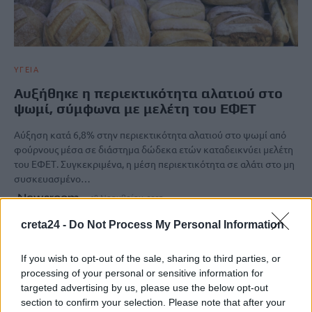
ΥΓΕΙΑ
Αυξήθηκε η περιεκτικότητα αλατιού στο
ψωμί, σύμφωνα με μελέτη του ΕΦΕΤ
Αύξηση κατά 6,8% στην περιεκτικότητα αλατιού στο ψωμί από
φούρνους μέσα σε διάστημα δώδεκα ετών καταδεικνύει μελέτη
του ΕΦΕΤ. Συγκεκριμένα, η μέση περιεκτικότητα σε αλάτι στο μη
συσκευασμένο…
Newsroom
18 Νοεμβρίου, 2025
creta24 -
Do Not Process My Personal Information
If you wish to opt-out of the sale, sharing to third parties, or
processing of your personal or sensitive information for
targeted advertising by us, please use the below opt-out
section to confirm your selection. Please note that after your