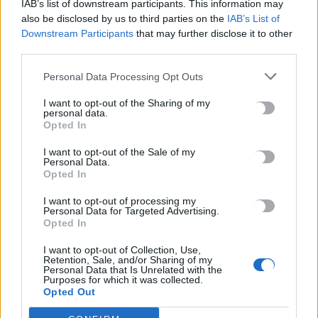
σημαία στην πορεία για την 52η επέτειο
IAB’s list of downstream participants. This information may
της εξέγερσης
also be disclosed by us to third parties on the
IAB’s List of
Downstream Participants
that may further disclose it to other
Με επιτυχία ολοκληρώθηκαν σήμερα (17.11.2025) οι
third parties.
κινητοποιήσεις και η μεγάλη πορεία για την 52η επέτειο της
ιστορικής εξέγερσης του Πολυτεχνείου, η…
Personal Data Processing Opt Outs
Newsroom
17 Νοεμβρίου, 2025
I want to opt-out of the Sharing of my
personal data.
Opted In
I want to opt-out of the Sale of my
Personal Data.
Opted In
I want to opt-out of processing my
Personal Data for Targeted Advertising.
Opted In
I want to opt-out of Collection, Use,
Retention, Sale, and/or Sharing of my
Personal Data that Is Unrelated with the
Purposes for which it was collected.
Opted Out
ΚΟΙΝΩΝΙΑ