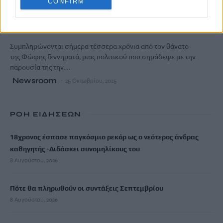
CONFIRM
Τέσσερα χρόνια χωρίς τη Φώφη
Γεννηματά
Συμπληρώνονται σήμερα τέσσερα χρόνια από τον θάνατο
της Φώφης Γεννηματά, μιας πολιτικού που σημάδεψε με την
παρουσία της την…
Newsroom
25 Οκτωβρίου, 2025
ΡΟΗ ΕΙΔΗΣΕΩΝ
18χρονος έσπασε παγκόσμιο ρεκόρ ως ο νεότερος άνδρας
καθηγητής -Διδάσκει συνομηλίκους του
8 Αυγούστου, 2026
Πότε θα πληρωθούν οι συντάξεις Σεπτεμβρίου
8 Αυγούστου, 2026