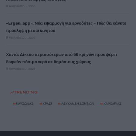
8 Αυγούστου, 2026
«Ergani app»: Νέα εφαρμογή για εργοδότες – Πώς θα κάνετε
πρόσληψη μέσω κινητού
8 Αυγούστου, 2026
Χανιά: Δίκτυο περισσότερων από 60 κρηνών προσφέρει
δωρεάν πόσιμο νερό σε δημόσιους χώρους
8 Αυγούστου, 2026
TRENDING
#
ΚΑΥΣΩΝΑΣ
#
ΚΡΑΣΙ
#
ΛΕΥΚΑΝΣΗ ΔΟΝΤΙΩΝ
#
ΚΑΡΧΑΡΙΑΣ