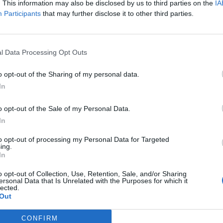
. This information may also be disclosed by us to third parties on the
IA
Participants
that may further disclose it to other third parties.
l Data Processing Opt Outs
o opt-out of the Sharing of my personal data.
In
o opt-out of the Sale of my Personal Data.
In
ίναι φοιτήτρια της Νομικής, όπως και η αείμνηστη πρόεδρος
to opt-out of processing my Personal Data for Targeted
 Γεννηματά.
ing.
In
ατά, γεννήθηκε στις 17 Νοεμβρίου 1964 στην Αθήνα και
o opt-out of Collection, Use, Retention, Sale, and/or Sharing
ου ΠΑΣΟΚ, Γεωργίου Γεννηματά. Η ίδια ήταν Ελληνίδα
ersonal Data that Is Unrelated with the Purposes for which it
εδρος του Κινήματος Αλλαγής (2018-2021) και πρόεδρος του
lected.
Out
ίχε αποκτήσει τρία παιδιά. Πρώτος σύζυγος της Φώφης
CONFIRM