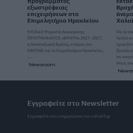
προγράμματος
έκτακ
εξωστρέφειας
Βροχέ
επιχειρήσεων στο
άνεμο
Επιμελητήριο Ηρακλείου
Χαλαζ
Η Ειδική Υπηρεσία Διαχείρισης
Με έκτα
ΠΡΟΓΡΑΜΜΑΤΟΣ «ΚΡΗΤΗ» 2021- 2027,
δελτίο κ
η Αναπτυξιακή Κρήτης, εταίρος του
προειδοπ
ΕΦΕΠΑΕ και το Επιμελητήριο Ηρακλείου,
βροχές κ
…
σε «πορτ
όπως τον
Newsroom
News
Εγγραφείτε στο Newsletter
Εγγραφείτε στις ενημερώσεις του creta24.gr