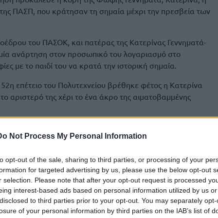
της ΠΑΣΠ, που κράτησαν τη σημαία μέχρι την πρεσβεία των
οέδρου του ΠΑΣΟΚ, και πατέρας της Κατερίνας Γεννηματά-
 μία ανάρτηση στον προσωπικό του λογαριασμό στο
ες με το παιδί του να κρατά την ιστορική σημαία.
ν 52η επέτειο του Πολυτεχνείου βρέθηκε φέτος η Κατερίνα
το αριστερό της χέρι το ένα άκρο της αιματοβαμμένης
χι μόνο για το φορτίο της ιστορικής στιγμής, αλλά και γιατί
Do Not Process My Personal Information
ματά, θα είχε γενέθλια», έγραψε στην ανάρτησή του ο
to opt-out of the sale, sharing to third parties, or processing of your per
formation for targeted advertising by us, please use the below opt-out s
r selection. Please note that after your opt-out request is processed y
eing interest-based ads based on personal information utilized by us or
disclosed to third parties prior to your opt-out. You may separately opt-
losure of your personal information by third parties on the IAB’s list of