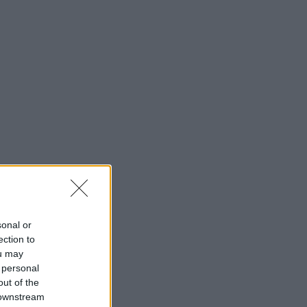
sonal or
ection to
ou may
 personal
out of the
 downstream