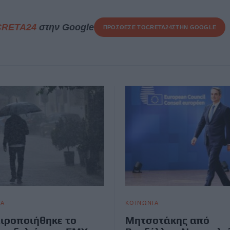
CRETA24
στην Google
ΠΡΟΣΘΕΣΕ ΤΟ
CRETA24
ΣΤΗΝ GOOGLE
ΙΑ
ΚΟΙΝΩΝΙΑ
ιροποιήθηκε το
Μητσοτάκης από