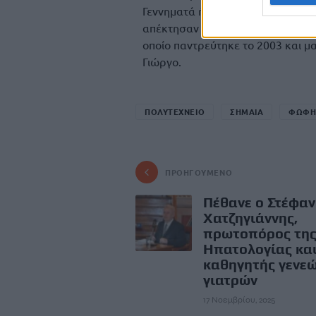
Γεννηματά ήταν ο Αλέξανδρος Ντέ
απέκτησαν μαζί μία κόρη την Αιμι
οποίο παντρεύτηκε το 2003 και μα
Γιώργο.
ΠΟΛΥΤΕΧΝΕΙΟ
ΣΗΜΑΙΑ
ΦΩΦΗ
ΠΡΟΗΓΟΎΜΕΝΟ
Πέθανε ο Στέφαν
Χατζηγιάννης,
πρωτοπόρος τη
Ηπατολογίας κα
καθηγητής γενε
γιατρών
17 Νοεμβρίου, 2025