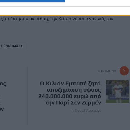
κας. Παντρεύτηκαν όταν η Γεννηματά ήταν 22 ετών και
λία. Ο δεύτερος σύζυγός της ήταν ο Ανδρέας Τσούνης τον
ζί απέκτησαν μια κόρη, την Κατερίνα και έναν γιό, τον
 ΓΕΝΝΗΜΑΤΑ
ΕΠΌΜΕΝΟ
ος
Ο Κιλιάν Εμπαπέ ζητά
αποζημίωση ύψους
ς
240.000.000 ευρώ από
ι
την Παρί Σεν Ζερμέν
ών
17 Νοεμβρίου, 2025