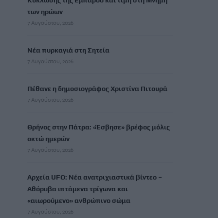
Κύκλωσης της Εμπάρου και τιμή στη Μνήμη
των ηρώων
7 Αυγούστου, 2026
Νέα πυρκαγιά στη Σητεία
7 Αυγούστου, 2026
Πέθανε η δημοσιογράφος Χριστίνα Πιτουρά
7 Αυγούστου, 2026
Θρήνος στην Πάτρα: «Έσβησε» βρέφος μόλις
οκτώ ημερών
7 Αυγούστου, 2026
Αρχεία UFO: Νέα ανατριχιαστικά βίντεο –
Αθόρυβα ιπτάμενα τρίγωνα και
«αιωρούμενo» ανθρώπινo σώμα
7 Αυγούστου, 2026