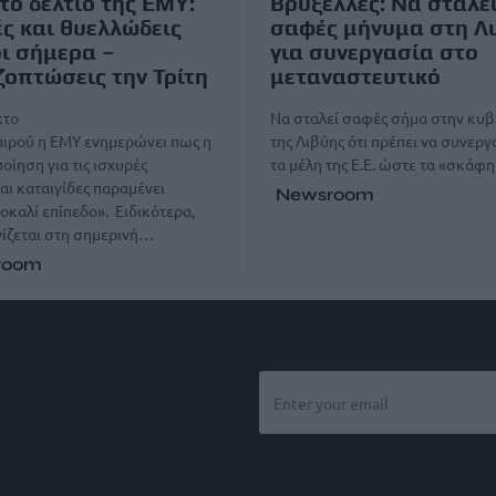
το δελτίο της ΕΜΥ:
Βρυξέλλες: Να σταλε
ς και θυελλώδεις
σαφές μήνυμα στη Λ
ι σήμερα –
για συνεργασία στο
οπτώσεις την Τρίτη
μεταναστευτικό
κτο
Να σταλεί σαφές σήμα στην κυ
αιρού η ΕΜΥ ενημερώνει πως η
της Λιβύης ότι πρέπει να συνεργ
οίηση για τις ισχυρές
τα μέλη της Ε.Ε. ώστε τα «σκάφ
αι καταιγίδες παραμένει
Newsroom
οκαλί επίπεδο». Ειδικότερα,
ίζεται στη σημερινή…
room