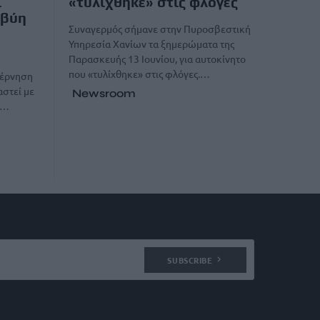
ί
«τυλίχθηκε» στις φλόγες
ιβύη
Συναγερμός σήμανε στην Πυροσβεστική
Υπηρεσία Χανίων τα ξημερώματα της
Παρασκευής 13 Ιουνίου, για αυτοκίνητο
που «τυλίχθηκε» στις φλόγες.…
βέρνηση
αστεί με
Newsroom
η…
SUBSCRIBE