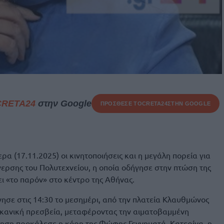
CRETA24
στην Google
ΠΡΟΣΘΕΣΕ ΤΟ
CRETA24
ΣΤΗΝ GOOGLE
 (17.11.2025) οι κινητοποιήσεις και η μεγάλη πορεία για
έγερσης του Πολυτεχνείου, η οποία οδήγησε στην πτώση της
νει «το παρόν» στο κέντρο της Αθήνας.
σε στις 14:30 το μεσημέρι, από την πλατεία Κλαυθμώνος
ικανική πρεσβεία, μεταφέροντας την αιματοβαμμένη
νηση προκάλεσε η κόρη της Φώφης Γεννηματά, Κατερίνα, η