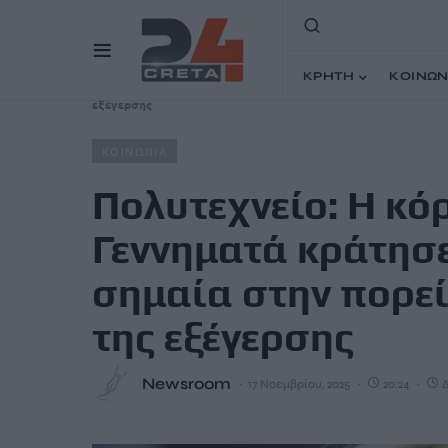
ΚΡΗΤΗ
ΚΟΙΝΩΝ
Home
Άρθρα
Πολυτεχνείο: Η κόρη της Φώφης Γεννημα
εξέγερσης
ΚΟΙΝΩΝΙΑ
Πολυτεχνείο: Η κ
Γεννηματά κράτησ
σημαία στην πορεί
της εξέγερσης
Newsroom
17 Νοεμβρίου, 2025
20:24
Δ