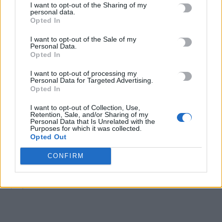
I want to opt-out of the Sharing of my
Έρχονται εκπτώσεις έως 20% στα σούπερ μάρκετ – Ποια
personal data.
Opted In
προϊόντα μπαίνουν στο νέο πρόγραμμα συγκράτησης τιμών
9 Αυγούστου, 2026
I want to opt-out of the Sale of my
Personal Data.
Opted In
Φειδίας Παναγιώτου: Αντιδράσεις για την εμφάνισή του με
σορτς σε εκδήλωση μνήμης για Ισαάκ και Σολωμού
I want to opt-out of processing my
Personal Data for Targeted Advertising.
9 Αυγούστου, 2026
Opted In
I want to opt-out of Collection, Use,
Συναγερμός για εξαφάνιση 31χρονου σε χωριό της Έδεσσας –
Retention, Sale, and/or Sharing of my
Personal Data that Is Unrelated with the
Σε πιθανό κίνδυνο η ζωή του
Purposes for which it was collected.
9 Αυγούστου, 2026
Opted Out
CONFIRM
«Χρυσός» ο Ιάσωνας Μουσελίμης στο Παγκόσμιο
Πρωτάθλημα Κωπηλασίας Κ19
9 Αυγούστου, 2026