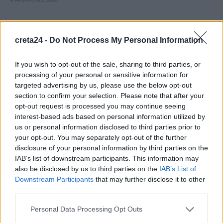
Από τις 16 έως 24 Αυγούστου το Φεστιβάλ Γεύσεων & Τέχνης
στην Κίσσαμο
creta24 -
Do Not Process My Personal Information
9 Αυγούστου, 2026
If you wish to opt-out of the sale, sharing to third parties, or
processing of your personal or sensitive information for
Επίδομα αδείας: Μέχρι πότε καταβάλλεται – Τι χρήματα θα
targeted advertising by us, please use the below opt-out
λάβετε
section to confirm your selection. Please note that after your
9 Αυγούστου, 2026
opt-out request is processed you may continue seeing
interest-based ads based on personal information utilized by
us or personal information disclosed to third parties prior to
Διαγνωστικές εξετάσεις: Υποχρεωτική ψηφιακή ανάρτηση
your opt-out. You may separately opt-out of the further
αποτελεσμάτων από 1η Σεπτεμβρίου
disclosure of your personal information by third parties on the
9 Αυγούστου, 2026
IAB’s list of downstream participants. This information may
also be disclosed by us to third parties on the
IAB’s List of
Downstream Participants
that may further disclose it to other
Αλλαγές στην ειδική άδεια μητρότητας – Επεκτείνεται σε
third parties.
περισσότερες κατηγορίες δικαιούχων
9 Αυγούστου, 2026
Personal Data Processing Opt Outs