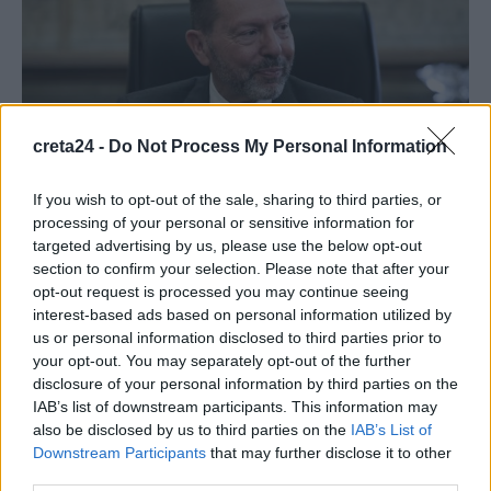
creta24 -
Do Not Process My Personal Information
If you wish to opt-out of the sale, sharing to third parties, or
processing of your personal or sensitive information for
targeted advertising by us, please use the below opt-out
section to confirm your selection. Please note that after your
ΟΙΚΟΝΟΜΙΑ
opt-out request is processed you may continue seeing
Στουρνάρας: Η ΕΚΤ πέτυχε ομαλή
interest-based ads based on personal information utilized by
προσγείωση και ανθεκτικότητα για την
us or personal information disclosed to third parties prior to
οικονομία
your opt-out. You may separately opt-out of the further
disclosure of your personal information by third parties on the
Η Ευρωπαϊκή Κεντρική Τράπεζα πέτυχε μια «ομαλή προσγείωση»
IAB’s list of downstream participants. This information may
επαναφέροντας τον πληθωρισμό στο 2% και διατηρώντας
also be disclosed by us to third parties on the
IAB’s List of
παράλληλα την οικονομική ανθεκτικότητα, δήλωσε ο Γιάννης…
Downstream Participants
that may further disclose it to other
third parties.
Newsroom
22 Οκτωβρίου, 2025