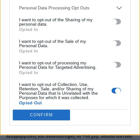
Personal Data Processing Opt Outs
ΡΟΗ ΕΙΔΗΣΕΩΝ
I want to opt-out of the Sharing of my
personal data.
Opted In
Αυγενάκης: Να επανεξεταστεί ουσιαστικά το νέο Ειδικό
Χωροταξικό για τη Βιομηχανία και την Εφοδιαστική Αλυσίδα
I want to opt-out of the Sale of my
Personal Data.
με ειδική μέριμνα για την Κρήτη
Opted In
10 Αυγούστου, 2026
I want to opt-out of processing my
Personal Data for Targeted Advertising.
Με τι καιρό θα γιορτάσουμε τον Δεκαπενταύγουστο
Opted In
10 Αυγούστου, 2026
I want to opt-out of Collection, Use,
Retention, Sale, and/or Sharing of my
Personal Data that Is Unrelated with the
«Συγγνώμη που δεν κατάφερα να σε προστατεύσω»: Η
Purposes for which it was collected.
Opted Out
ανάρτηση της Αφροδίτης Νέστορα για τη μητέρα της
10 Αυγούστου, 2026
CONFIRM
Κρήτη: 500.000 ευρώ για έργα οδικής ασφάλειας –
Διαγραμμίσεις και ανακλαστήρες σε 150 χλμ. οδικού δικτύου