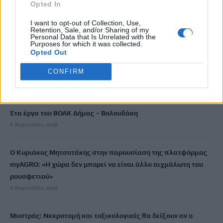
Opted In
διαφυγής – Νέες επενδύσεις 1 δισ. έως το 2028 για την
Ενέργεια
I want to opt-out of Collection, Use,
Retention, Sale, and/or Sharing of my
6 Αυγούστου, 2026
Personal Data that Is Unrelated with the
Purposes for which it was collected.
Opted Out
Στις φλόγες ξύλινο σπίτι στη Μεσαρά – Άμεση επέμβαση της
CONFIRM
Πυροσβεστικής
6 Αυγούστου, 2026
Στα έργα του ΒΟΑΚ Δήμας – Βολουδάκη
6 Αυγούστου, 2026
Ο Κυριάκος Μητσοτάκης στην παρουσίαση της πλατφόρμας
myAGRO: «Η χώρα δεν μπορεί να είναι άλλο αιχμάλωτη του
ρουσφετιού»
6 Αυγούστου, 2026
Μυστράς: Νεκροτομή και τοξικολογικές θα δείξουν αν ο