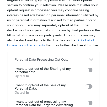
Ηράκλειο: Δωρεά στο Γραφείο Ανηλίκων από την Ένωση
section to confirm your selection. Please note that after your
Αστυνομικών Υπαλλήλων
opt-out request is processed you may continue seeing
6 Αυγούστου, 2026
interest-based ads based on personal information utilized by
us or personal information disclosed to third parties prior to
your opt-out. You may separately opt-out of the further
Αγροτικές ενισχύσεις 2026: Πώς γίνεται η αίτηση στο myAGRO
disclosure of your personal information by third parties on the
που παρουσίασε ο Μητσοτάκης – Όλες οι προθεσμίες
IAB’s list of downstream participants. This information may
6 Αυγούστου, 2026
also be disclosed by us to third parties on the
IAB’s List of
Downstream Participants
that may further disclose it to other
third parties.
Η αποκαλυπτική κατάθεση της συζύγου του Αφγανού: Πώς
γνωρίσαμε τη Λίσα, γιατί υποψιάστηκα ότι ήταν το πτώμα
Personal Data Processing Opt Outs
στη βαλίτσα
I want to opt-out of the Sharing of my
6 Αυγούστου, 2026
personal data.
Opted In
Ηράκλειο: Ζημιά άνω του ενός εκατομμυρίου ευρώ στην
I want to opt-out of the Sale of my
ετήσια χρήση της ΔΕΠΑΝΑΛ
Personal Data.
Opted In
6 Αυγούστου, 2026
I want to opt-out of processing my
Personal Data for Targeted Advertising.
Η Ελλάδα υπέβαλε αίτημα για ενεργοποίηση της ρήτρας