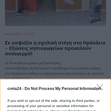
ΗΡΑΚΛΕΙΟ
ΚΡΗΤΗ
Σε ασφυξία η σχολική στέγη στο Ηράκλειο
– Εξώσεις νηπιαγωγείων προκαλούν
συναγερμό!
Σε δυσεπίλυτο γρίφο, με διαστάσεις
χιονοστιβάδας, εξελίσσεται το πρόβλημα της σχολικής στέγης
στο Ηράκλειο, καθώς το αυξανόμενο κύμα εξώσεων σε ακίνητα
που φιλοξενούν…
Newsroom
17 Μαρτίου, 2026
creta24 -
Do Not Process My Personal Information
If you wish to opt-out of the sale, sharing to third parties, or
ΡΟΗ ΕΙΔΗΣΕΩΝ
processing of your personal or sensitive information for
targeted advertising by us, please use the below opt-out