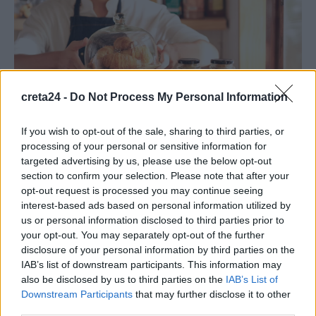
creta24 -
Do Not Process My Personal Information
If you wish to opt-out of the sale, sharing to third parties, or
processing of your personal or sensitive information for
ΟΙΚΟΝΟΜΙΑ
targeted advertising by us, please use the below opt-out
Με αυξήσεις 12% στους μισθούς η νέα
section to confirm your selection. Please note that after your
κλαδική σύμβαση για 500.000
opt-out request is processed you may continue seeing
interest-based ads based on personal information utilized by
εργαζομένους σε εστιατόρια, μπαρ,
us or personal information disclosed to third parties prior to
καφετέριες
your opt-out. You may separately opt-out of the further
Μετά από τον κλάδο των ζαχαρωδών και ο κλάδος
disclosure of your personal information by third parties on the
του επισιτισμού, ο πολυπληθέστερος στην Ελλάδα μετά το
IAB’s list of downstream participants. This information may
εμπόριο, υπογράφει σήμερα –…
also be disclosed by us to third parties on the
IAB’s List of
Downstream Participants
that may further disclose it to other
Newsroom
17 Μαρτίου, 2026
third parties.