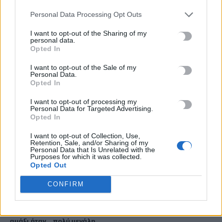
Personal Data Processing Opt Outs
ΡΟΗ ΕΙΔΗΣΕΩΝ
I want to opt-out of the Sharing of my
personal data.
Στο ΦΕΚ η απόφαση για την δομή φιλοξενίας μεταναστών
Opted In
στους Αθανάτους – Δωρεάν για δύο μήνες η παραχώρηση του
I want to opt-out of the Sale of my
ακινήτου
Personal Data.
5 Αυγούστου, 2026
Opted In
I want to opt-out of processing my
Ακριβά στοιχίζει η βουτιά: Οι τιμές στις ξαπλώστρες σε
Personal Data for Targeted Advertising.
Opted In
γνωστές παραλίες της Ελλάδας
5 Αυγούστου, 2026
I want to opt-out of Collection, Use,
Retention, Sale, and/or Sharing of my
Personal Data that Is Unrelated with the
Purposes for which it was collected.
e-ΕΦΚΑ: Πότε καταβάλλεται το αδειοδωρόσημο στους
Opted Out
οικοδόμους
5 Αυγούστου, 2026
CONFIRM
Πήγε για ψώνια με το ελικόπτερό του γιατί η διαδρομή με το
αμάξι ήταν… πολύ μεγάλη