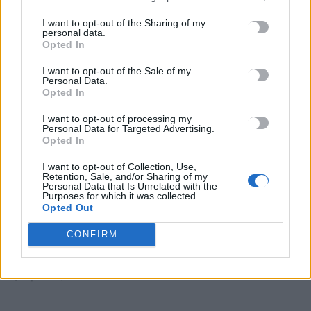
Πρωτάθλημα Κωπηλασίας Κ19
I want to opt-out of the Sharing of my
9 Αυγούστου, 2026
personal data.
Opted In
ΑΑΔΕ: Αιφνιδιαστικοί έλεγχοι χωρίς τοπικές… γνωριμίες
I want to opt-out of the Sale of my
9 Αυγούστου, 2026
Personal Data.
Opted In
«Τουρισμός για όλους»: Σήμερα οι αιτήσεις για ΑΦΜ που
I want to opt-out of processing my
Personal Data for Targeted Advertising.
λήγουν σε 9 ή 0 -Ανοίγει αύριο για όλους
Opted In
9 Αυγούστου, 2026
I want to opt-out of Collection, Use,
Retention, Sale, and/or Sharing of my
Personal Data that Is Unrelated with the
Κοντογεώργης: Προεκλογική αλλά όχι παροχολογική η ΔΕΘ –
Purposes for which it was collected.
Επιστρέφουμε αναλογικά και δίκαια το μέρισμα ανάπτυξης
Opted Out
9 Αυγούστου, 2026
CONFIRM
Ρέθυμνο: Εθελοντές πρόλαβαν δύο φωτιές μέσα σε λίγη ώρα
9 Αυγούστου, 2026