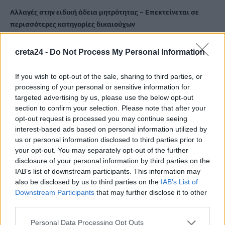
Αλλαγές στην ειδική άδεια μητρότητας – Επεκτείνεται σε
περισσότερες κατηγορίες δικαιούχων
9 Αυγούστου, 2026
creta24 -
Do Not Process My Personal Information
Έρχονται εκπτώσεις έως 20% στα σούπερ μάρκετ – Ποια
προϊόντα μπαίνουν στο νέο πρόγραμμα συγκράτησης τιμών
If you wish to opt-out of the sale, sharing to third parties, or
processing of your personal or sensitive information for
9 Αυγούστου, 2026
targeted advertising by us, please use the below opt-out
section to confirm your selection. Please note that after your
Φειδίας Παναγιώτου: Αντιδράσεις για την εμφάνισή του με
opt-out request is processed you may continue seeing
σορτς σε εκδήλωση μνήμης για Ισαάκ και Σολωμού
interest-based ads based on personal information utilized by
us or personal information disclosed to third parties prior to
9 Αυγούστου, 2026
your opt-out. You may separately opt-out of the further
disclosure of your personal information by third parties on the
Συναγερμός για εξαφάνιση 31χρονου σε χωριό της Έδεσσας –
IAB’s list of downstream participants. This information may
Σε πιθανό κίνδυνο η ζωή του
also be disclosed by us to third parties on the
IAB’s List of
9 Αυγούστου, 2026
Downstream Participants
that may further disclose it to other
third parties.
«Χρυσός» ο Ιάσωνας Μουσελίμης στο Παγκόσμιο
Personal Data Processing Opt Outs