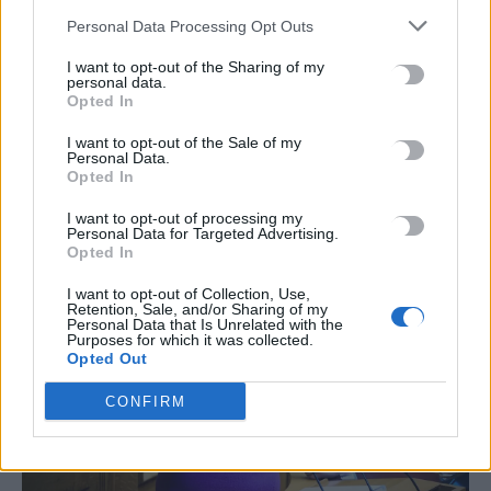
Θεσσαλονίκη: Πέθανε καθηγήτρια από
Personal Data Processing Opt Outs
εγκεφαλικό – Καταγγελίες πως δεχόταν
bullying στο σχολείο
I want to opt-out of the Sharing of my
personal data.
Opted In
Θλίψη έχει προκαλέσει στην εκπαιδευτική κοινότητα
της Θεσσαλονίκη, η είδηση του θανάτου της εκπαιδευτικού
I want to opt-out of the Sale of my
Σοφίας Χρηστίδου, η οποία έφυγε…
Personal Data.
Opted In
Newsroom
9 Μαρτίου, 2026
I want to opt-out of processing my
Personal Data for Targeted Advertising.
Opted In
I want to opt-out of Collection, Use,
Retention, Sale, and/or Sharing of my
Personal Data that Is Unrelated with the
Purposes for which it was collected.
Opted Out
CONFIRM