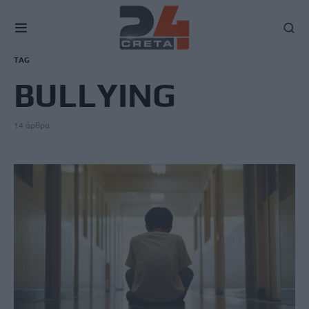
TAG
BULLYING
14 άρθρα