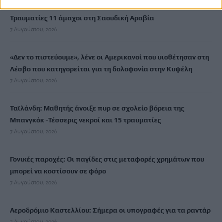
Υεμένη: 58 στρατιωτικοί νεκροί σε επιθέσεις των Χούθι –
Τραυματίες 11 άμαχοι στη Σαουδική Αραβία
7 Αυγούστου, 2026
«Δεν το πιστεύουμε», λένε οι Αμερικανοί που υιοθέτησαν στη
Λέσβο που κατηγορείται για τη δολοφονία στην Κυψέλη
7 Αυγούστου, 2026
Ταϊλάνδη: Μαθητής άνοιξε πυρ σε σχολείο βόρεια της
Μπανγκόκ -Τέσσερις νεκροί και 15 τραυματίες
7 Αυγούστου, 2026
Γονικές παροχές: Οι παγίδες στις μεταφορές χρημάτων που
μπορεί να κοστίσουν σε φόρο
7 Αυγούστου, 2026
Αεροδρόμιο Καστελλίου: Σήμερα οι υπογραφές για τα ραντάρ
7 Αυγούστου, 2026