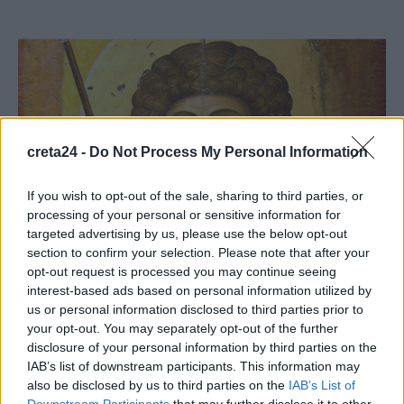
creta24 -
Do Not Process My Personal Information
If you wish to opt-out of the sale, sharing to third parties, or
processing of your personal or sensitive information for
targeted advertising by us, please use the below opt-out
section to confirm your selection. Please note that after your
opt-out request is processed you may continue seeing
ΚΟΙΝΩΝΙΑ
interest-based ads based on personal information utilized by
us or personal information disclosed to third parties prior to
Αγίου Γεωργίου 2025: Πότε πέφτει φέτος
your opt-out. You may separately opt-out of the further
disclosure of your personal information by third parties on the
Η γιορτή του Αγίου Γεωργίου είναι μία από τις πιο περίπλοκες στο
IAB’s list of downstream participants. This information may
Ορθόδοξο Χριστιανικό εορτολόγιο, καθώς η ημερομηνία
also be disclosed by us to third parties on the
IAB’s List of
εορτασμού…
Downstream Participants
that may further disclose it to other