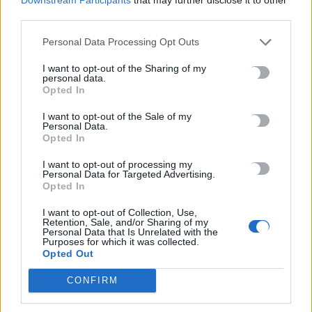
Newsroom
25 Μαρτίου, 2025
third parties.
Personal Data Processing Opt Outs
ΡΟΗ ΕΙΔΗΣΕΩΝ
I want to opt-out of the Sharing of my
personal data.
Europa League: Εκτός απροόπτου… η ΤΣΣΚΑ Σόφιας θα είναι
Opted In
η αντίπαλος του ΟΦΗ
I want to opt-out of the Sale of my
7 Αυγούστου, 2026
Personal Data.
Opted In
Τραγωδία στις Σέρρες: Σφοδρή μετωπική σύγκρουση
I want to opt-out of processing my
Personal Data for Targeted Advertising.
φορτηγού με αυτοκίνητο – Δύο νεκροί
Opted In
7 Αυγούστου, 2026
I want to opt-out of Collection, Use,
Retention, Sale, and/or Sharing of my
Personal Data that Is Unrelated with the
Άγριος θάνατος για διεθνή ποδοσφαιριστή στην Ουγκάντα:
Purposes for which it was collected.
Τον ξυλοκόπησαν με πλάκες πεζοδρομίου για να του πάρουν
Opted Out
κινητό και χρήματα
CONFIRM
7 Αυγούστου, 2026