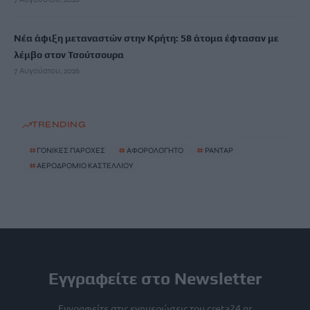
Νέα άφιξη μεταναστών στην Κρήτη: 58 άτομα έφτασαν με
λέμβο στον Τσούτσουρα
7 Αυγούστου, 2026
TRENDING
#
ΓΟΝΙΚΕΣ ΠΑΡΟΧΕΣ
#
ΑΦΟΡΟΛΟΓΗΤΟ
#
ΡΑΝΤΑΡ
#
ΑΕΡΟΔΡΟΜΙΟ ΚΑΣΤΕΛΛΙΟΥ
Εγγραφείτε στο Newsletter
Εγγραφείτε στις ενημερώσεις του creta24.gr