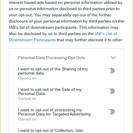
interest-based ads based on personal information utilized by
us or personal information disclosed to third parties prior to
your opt-out. You may separately opt-out of the further
disclosure of your personal information by third parties on the
IAB’s list of downstream participants. This information may
also be disclosed by us to third parties on the
IAB’s List of
Downstream Participants
that may further disclose it to other
third parties.
ΔΙΕΘΝΗ
«Έπεσαν» η Amazon και η Microsoft –
Personal Data Processing Opt Outs
Σοβαρά προβλήματα αντιμετωπίζουν
I want to opt-out of the Sharing of my
εκατομμύρια χρήστες
personal data.
Opted In
Μια μαζική βλάβη έπληξε ξανά το Διαδίκτυο το βράδυ της
Τετάρτης (29.10.2025), μετά την ταυτόχρονη πτώση δύο από…
I want to opt-out of the Sale of my
Personal Data.
Newsroom
29 Οκτωβρίου, 2025
Opted In
I want to opt-out of processing my
Personal Data for Targeted Advertising.
ΡΟΗ ΕΙΔΗΣΕΩΝ
Opted In
I want to opt-out of Collection, Use,
Επτά στα 10 κτήρια κρίθηκαν μη κατοικήσιμα ή επικίνδυνα