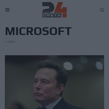
TAG
MICROSOFT
4 άρθρα