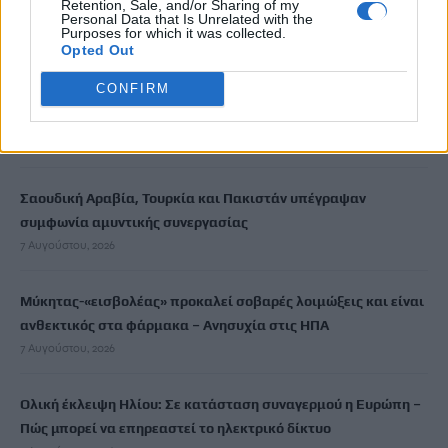
Retention, Sale, and/or Sharing of my
μετά τις αυτοψίες στη Δυτ. Αττική
Personal Data that Is Unrelated with the
Purposes for which it was collected.
7 Αυγούστου, 2026
Opted Out
CONFIRM
Στον «πάγο» η μελέτη πυροπροστασίας του Φοινικόδασους
του Πρέβελη
7 Αυγούστου, 2026
Σαουδική Αραβία, Τουρκία και Πακιστάν υπέγραψαν
συμφωνία αμυντικής συνεργασίας
7 Αυγούστου, 2026
Μύκητας-«εισβολέας» προκαλεί σοβαρές λοιμώξεις και είναι
ανθεκτικός στα φάρμακα – Ανησυχία στις ΗΠΑ
7 Αυγούστου, 2026
Ολική έκλειψη Ηλίου: Σε κατάσταση συναγερμού η Ευρώπη –
Πώς μπορεί να επηρεαστεί το ηλεκτρικό δίκτυο