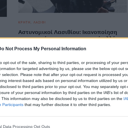
ΚΡΗΤΗ
ΛΑΣΙΘΙ
Αστυνομικοί Λασιθίου: Ικανοποίηση
για την ενίσχυση προσωπικού αλλά τα
κενά παραμένουν
Do Not Process My Personal Information
Το Διοικητικό Συμβούλιο της Ένωσης Αστυνομικών
Υπαλλήλων Νομού Λασιθίου εκφράζει την ικανοποίησή του
to opt-out of the sale, sharing to third parties, or processing of your per
για την απόσπαση επτά αστυνομικών,…
formation for targeted advertising by us, please use the below opt-out s
r selection. Please note that after your opt-out request is processed y
Newsroom
29 Απριλίου, 2026
eing interest-based ads based on personal information utilized by us or
disclosed to third parties prior to your opt-out. You may separately opt-
losure of your personal information by third parties on the IAB’s list of
. This information may also be disclosed by us to third parties on the
IA
Participants
that may further disclose it to other third parties.
l Data Processing Opt Outs