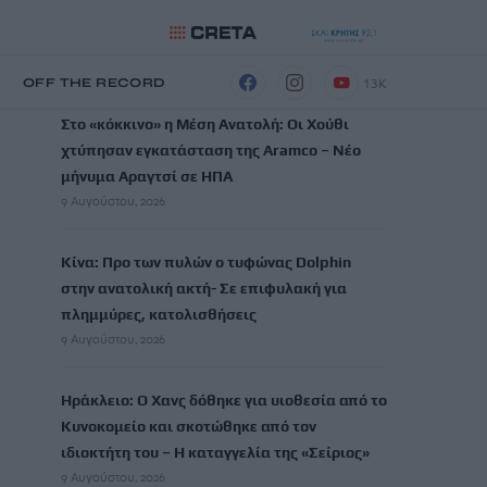
ΡΟΗ ΕΙΔΗΣΕΩΝ
13K
Η
OFF THE RECORD
Στο «κόκκινο» η Μέση Ανατολή: Οι Χούθι
χτύπησαν εγκατάσταση της Aramco – Νέο
μήνυμα Αραγτσί σε ΗΠΑ
9 Αυγούστου, 2026
Κίνα: Προ των πυλών ο τυφώνας Dolphin
στην ανατολική ακτή- Σε επιφυλακή για
πλημμύρες, κατολισθήσεις
9 Αυγούστου, 2026
Ηράκλειο: Ο Χανς δόθηκε για υιοθεσία από το
Κυνοκομείο και σκοτώθηκε από τον
ιδιοκτήτη του – Η καταγγελία της «Σείριος»
9 Αυγούστου, 2026