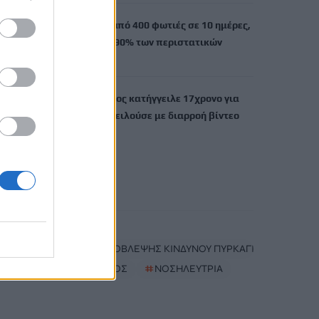
Τουρνάς: Πάνω από 400 φωτιές σε 10 ημέρες,
από αμέλεια το 90% των περιστατικών
9 Αυγούστου, 2026
Σκιάθος: Ανήλικος κατήγγειλε 17χρονο για
βιασμό – Τον απειλούσε με διαρροή βίντεο
στο διαδίκτυο
9 Αυγούστου, 2026
TRENDING
#
ΑΝΕΜΟΙ
#
ΧΑΡΤΗΣ ΠΡΟΒΛΕΨΗΣ ΚΙΝΔΥΝΟΥ ΠΥΡΚΑΓΙΩΝ
#
ΞΥΛΟΔΑΡΜΟΣ
#
ΝΟΣΗΛΕΥΤΡΙΑ