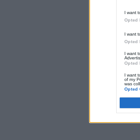
I want t
Opted 
I want t
Opted 
I want 
Advertis
Opted 
I want t
of my P
was col
Opted 