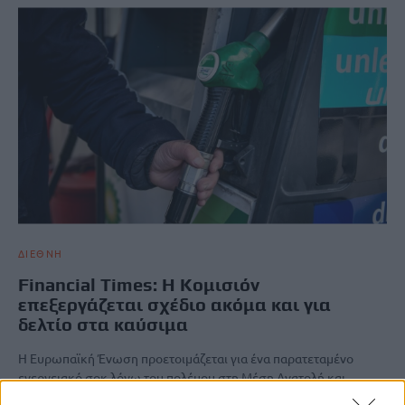
ΔΙΕΘΝΗ
Financial Times: Η Κομισιόν
επεξεργάζεται σχέδιο ακόμα και για
δελτίο στα καύσιμα
Η Ευρωπαϊκή Ένωση προετοιμάζεται για ένα παρατεταμένο
ενεργειακό σοκ λόγω του πολέμου στη Μέση Ανατολή και
εξετάζει «όλες τις δυνατότητες» για την…