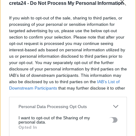
creta24 -
Do Not Process My Personal Information
Newsroom
3 Απριλίου, 2026
If you wish to opt-out of the sale, sharing to third parties, or
processing of your personal or sensitive information for
targeted advertising by us, please use the below opt-out
section to confirm your selection. Please note that after your
opt-out request is processed you may continue seeing
interest-based ads based on personal information utilized by
us or personal information disclosed to third parties prior to
your opt-out. You may separately opt-out of the further
disclosure of your personal information by third parties on the
IAB’s list of downstream participants. This information may
also be disclosed by us to third parties on the
IAB’s List of
Downstream Participants
that may further disclose it to other
third parties.
ΟΙΚΟΝΟΜΙΑ
Personal Data Processing Opt Outs
Πόλεμος και πετρέλαιο «πνίγουν» τις
αγορές
I want to opt-out of the Sharing of my
personal data.
Opted In
Η ενέργεια ιστορικά αποτελεί τον «σπινθήρα» για τις μεγαλύτερες
οικονομικές κρίσεις. Η αβεβαιότητα σχετικά με τη διάρκεια