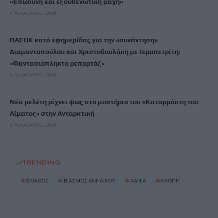
«Επώδυνη και εξουθενωτική μάχη»
9 Αυγούστου, 2026
ΠΑΣΟΚ κατά εφημερίδας για την «συνάντηση»
Διαμαντοπούλου και Χριστοδουλάκη με Γεραπετρίτη:
«Φαντασιόπληκτο ρεπορτάζ»
9 Αυγούστου, 2026
Νέα μελέτη ρίχνει φως στο μυστήριο του «Καταρράκτη του
Αίματος» στην Ανταρκτική
9 Αυγούστου, 2026
TRENDING
#
ΣΚΙΑΘΟΣ
#
ΒΙΑΣΜΟΣ ΑΝΗΛΙΚΟΥ
#
ΧΑΝΙΑ
#
ΚΛΟΠΗ