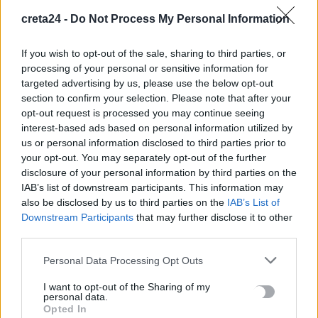
κακοσμία
creta24 -
Do Not Process My Personal Information
6 Αυγούστου, 2026
If you wish to opt-out of the sale, sharing to third parties, or
processing of your personal or sensitive information for
Κάρτα Αγρότη: Τι αλλάζει από 28 Αυγούστου για τις
targeted advertising by us, please use the below opt-out
χρηματοδοτήσεις
section to confirm your selection. Please note that after your
6 Αυγούστου, 2026
opt-out request is processed you may continue seeing
interest-based ads based on personal information utilized by
us or personal information disclosed to third parties prior to
Νέα χρηματοδότηση 1,5 εκατ. ευρώ για διαπλάτυνση του
your opt-out. You may separately opt-out of the further
Αγιοβασιλιώτικου Παραλιακού Δρόμου
disclosure of your personal information by third parties on the
6 Αυγούστου, 2026
IAB’s list of downstream participants. This information may
also be disclosed by us to third parties on the
IAB’s List of
Τι δείχνει η ιατροδικαστική εξέταση για τα αίτια θανάτου του
Downstream Participants
that may further disclose it to other
third parties.
90χρονου που εντοπίστηκε μέσα σε καταψύκτη
6 Αυγούστου, 2026
Personal Data Processing Opt Outs
I want to opt-out of the Sharing of my
Το Αρκαλοχώρι γιόρτασε τον Προστάτη και Πολιούχο του
personal data.
6 Αυγούστου, 2026
Opted In