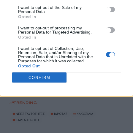
I want to opt-out of the Sale of my
Παρατείνονται τα προληπτικά μέτρα στην Κρήτη για την
Personal Data.
Opted In
ευλογιά των αιγοπροβάτων
6 Αυγούστου, 2026
I want to opt-out of processing my
Personal Data for Targeted Advertising.
Opted In
Έκτακτο επίδομα παιδιού: Ποιοι πάνε ταμείο
I want to opt-out of Collection, Use,
6 Αυγούστου, 2026
Retention, Sale, and/or Sharing of my
Personal Data that Is Unrelated with the
Purposes for which it was collected.
ΟΠΕΚΑ: Νέα πληρωμή στις 7 Αυγούστου για τρίτεκνες και
Opted Out
πολύτεκνες οικογένειες
CONFIRM
6 Αυγούστου, 2026
TRENDING
#
ΝΕΕΣ ΤΑΥΤΟΤΗΤΕΣ
#
ΙΔΡΩΤΑΣ
#
ΚΑΚΟΣΜΙΑ
#
ΚΑΡΤΑ ΑΓΡΟΤΗ