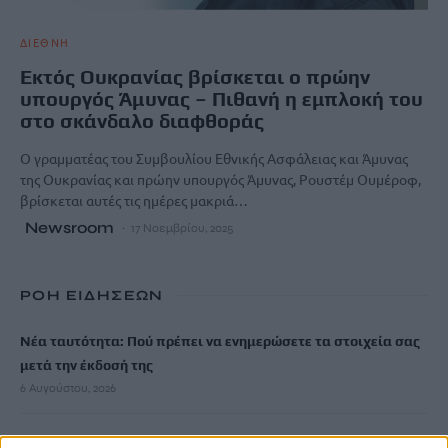
ΔΙΕΘΝΗ
Εκτός Ουκρανίας βρίσκεται ο πρώην
υπουργός Άμυνας – Πιθανή η εμπλοκή του
στο σκάνδαλο διαφθοράς
Ο γραμματέας του Συμβουλίου Εθνικής Ασφάλειας και Άμυνας
της Ουκρανίας και πρώην υπουργός Άμυνας, Ρουστέμ Ουμέροφ,
βρίσκεται αυτές τις ημέρες μακριά…
Newsroom
17 Νοεμβρίου, 2025
ΡΟΗ ΕΙΔΗΣΕΩΝ
Νέα ταυτότητα: Πού πρέπει να ενημερώσετε τα στοιχεία σας
μετά την έκδοσή της
6 Αυγούστου, 2026
Ιδρώτας και διατροφή το καλοκαίρι: Ποιες τροφές προκαλούν