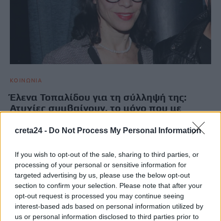
ΚΟΙΝΩΝΙΑ
Έλενα Τοπαλίδου για τη σύλληψή της:
Ατυχίες συμβαίνουν, το μόνο που με
νοιάζει είναι το παιδί μου που δίνει
Πανελλήνιες
creta24 -
Do Not Process My Personal Information
Για τη σύλληψή της υπό την επήρεια αλκοόλ απάντησε η Έλενα
If you wish to opt-out of the sale, sharing to third parties, or
Τοπαλίδου, επισημαίνοντας πως ήταν μία ατυχία και…
processing of your personal or sensitive information for
Newsroom
5 Ιουνίου, 2026
targeted advertising by us, please use the below opt-out
section to confirm your selection. Please note that after your
opt-out request is processed you may continue seeing
ΡΟΗ ΕΙΔΗΣΕΩΝ
interest-based ads based on personal information utilized by
us or personal information disclosed to third parties prior to