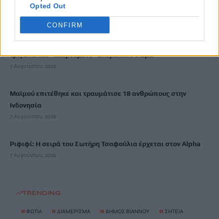
Θρήνος στην Πάτρα: «Έσβησε» βρέφος μόλις οκτώ ημερών
Opted Out
7 Αυγούστου, 2026
CONFIRM
Αρχεία UFO: Νέα ανατριχιαστικά βίντεο – Αθόρυβα ιπτάμενα
τρίγωνα και «αιωρούμενo» ανθρώπινo σώμα
7 Αυγούστου, 2026
Μαϊμού επιτέθηκε και τραυμάτισε 18 ανθρώπους στην
Ινδονησία
7 Αυγούστου, 2026
Ριφιφί: Η σειρά του Σωτήρη Τσαφούλια έρχεται στον Alpha
7 Αυγούστου, 2026
TRENDING
#
ΦΩΤΙΑ
#
ΔΙΑΜΕΡΙΣΜΑ
#
ΔΗΜΟΣ ΒΙΑΝΝΟΥ
#
ΣΗΤΕΙΑ