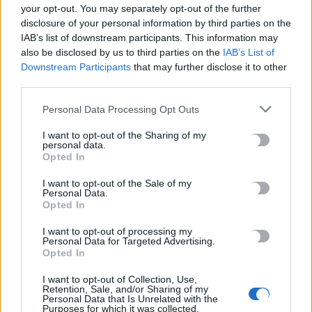
your opt-out. You may separately opt-out of the further
ΔΕΕΠ (ΝΟΔΕ) Ηρακλείου: Με έργα η κυβέρνηση Μητσοτάκη
disclosure of your personal information by third parties on the
οδηγεί την Κρήτη στο μέλλον
IAB’s list of downstream participants. This information may
7 Αυγούστου, 2026
also be disclosed by us to third parties on the
IAB’s List of
Downstream Participants
that may further disclose it to other
Ρέθυμνο: Φωτιά σε διαμέρισμα – Απεγκλωβίστηκε ένα άτομο
third parties.
7 Αυγούστου, 2026
Personal Data Processing Opt Outs
I want to opt-out of the Sharing of my
Εκδήλωση για την 82η Επέτειο της Μεγάλης Κύκλωσης της
personal data.
Εμπάρου και τιμή στη Μνήμη των ηρώων
Opted In
7 Αυγούστου, 2026
I want to opt-out of the Sale of my
Personal Data.
Opted In
Νέα πυρκαγιά στη Σητεία
7 Αυγούστου, 2026
I want to opt-out of processing my
Personal Data for Targeted Advertising.
Opted In
Πέθανε η δημοσιογράφος Χριστίνα Πιτουρά
I want to opt-out of Collection, Use,
7 Αυγούστου, 2026
Retention, Sale, and/or Sharing of my
Personal Data that Is Unrelated with the
Purposes for which it was collected.