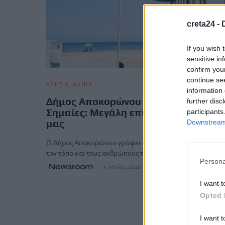
creta24 -
If you wish 
sensitive in
confirm you
continue se
ΚΡΗΤΗ
ΧΑΝΙΑ
information 
Δήμος Αποκορώνου για Γαλάζιες
further disc
Σημαίες: Μεγάλη επιτυχία του τόπου
participants
μας
Downstream 
Ο Δήμος Αποκορώνου γράφει ακόμη μία μεγάλη επιτυχία
τον τόπο και τους ανθρώπους του, καθώς σύμφωνα με…
Persona
Newsroom
15 Μαΐου, 2026
I want t
Opted 
I want t