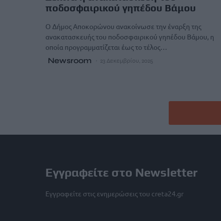
ποδοσφαιρικού γηπέδου Βάμου
Ο Δήμος Αποκορώνου ανακoίνωσε την έναρξη της
ανακατασκευής του ποδοσφαιρικού γηπέδου Βάμου, η
οποία προγραμματίζεται έως το τέλος…
Newsroom
23 Δεκεμβρίου, 2025
Εγγραφείτε στο Newsletter
Εγγραφείτε στις ενημερώσεις του creta24.gr