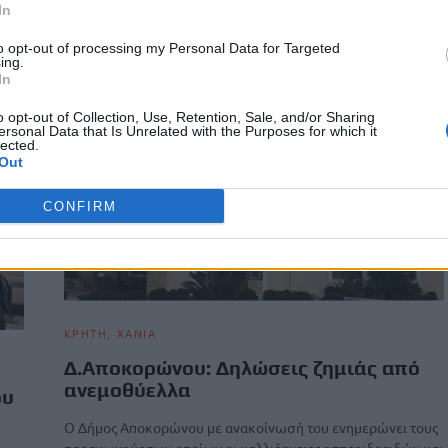
Πολιτιστικός Σύλλογος…
In
Newsroom
4 Μαΐου, 2026
to opt-out of processing my Personal Data for Targeted
ing.
In
o opt-out of Collection, Use, Retention, Sale, and/or Sharing
ersonal Data that Is Unrelated with the Purposes for which it
lected.
Out
CONFIRM
ΚΡΗΤΗ
ΧΑΝΙΑ
Δ.Αποκορώνου: Δηλώσεις ζημιάς από
ανεμοθύελλα
ου
Ο Δήμος Αποκορώνου με ανακοίνωσή του ενημερώνει τους
παραγωγούς των οποίων οι καλλιέργειες εσπεριδοειδών και