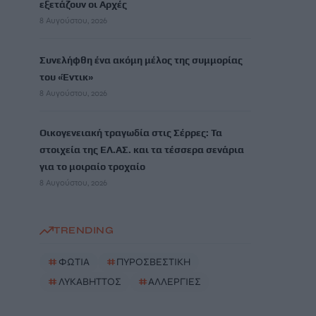
εξετάζουν οι Αρχές
8 Αυγούστου, 2026
Συνελήφθη ένα ακόμη μέλος της συμμορίας
του «Έντικ»
8 Αυγούστου, 2026
Οικογενειακή τραγωδία στις Σέρρες: Τα
στοιχεία της ΕΛ.ΑΣ. και τα τέσσερα σενάρια
για το μοιραίο τροχαίο
8 Αυγούστου, 2026
TRENDING
#
ΦΩΤΙΑ
#
ΠΥΡΟΣΒΕΣΤΙΚΗ
#
ΛΥΚΑΒΗΤΤΟΣ
#
ΑΛΛΕΡΓΙΕΣ