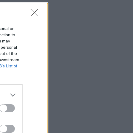
sonal or
ection to
ou may
 personal
out of the
 downstream
B’s List of