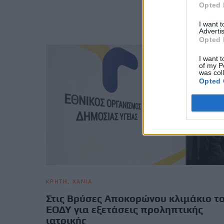
Opted 
I want 
Advertis
Opted 
I want t
of my P
was col
Opted 
ΚΡΗΤΗ
ΧΑΝΙΑ
Στις Βρύσες Αποκορώνου κλιμάκιο τ
ΕΟΔΥ για εξετάσεις προληπτικής
ιατρικής