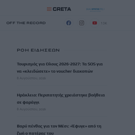
13K
Η
OFF THE RECORD
ΡΟΗ ΕΙΔΗΣΕΩΝ
Τουρισμός για Ολους 2026-2027: Τα SOS για
να «κλειδώσετε» το voucher διακοπών
8 Αυγούστου, 2026
Ηράκλειο: Περιπατητής χρειάστηκε βοήθεια
σε φαράγγι
8 Αυγούστου, 2026
Βαρύ πένθος για τον Μέσι: «Έφυγε» από τη
ζωή ο πατέρας του