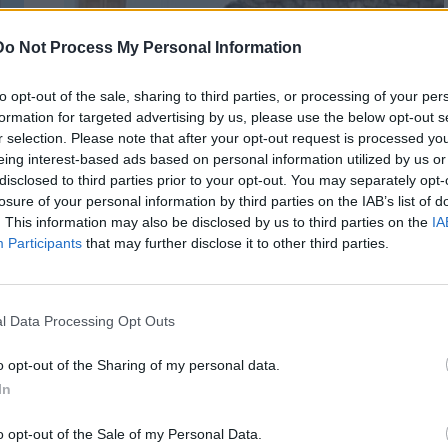
Do Not Process My Personal Information
to opt-out of the sale, sharing to third parties, or processing of your per
formation for targeted advertising by us, please use the below opt-out s
r selection. Please note that after your opt-out request is processed y
eing interest-based ads based on personal information utilized by us or
disclosed to third parties prior to your opt-out. You may separately opt-
losure of your personal information by third parties on the IAB’s list of
. This information may also be disclosed by us to third parties on the
IA
Participants
that may further disclose it to other third parties.
 για
ΚΡΗΤΗ
ΧΑΝΙΑ
l Data Processing Opt Outs
Επετειακή εκδήλωση τιμής και μνήμης
για την Εθνική Αντίσταση στη Ραμνή
o opt-out of the Sharing of my personal data.
Αποκορώνου
In
Η Περιφέρεια Κρήτης – Περιφερειακή Ενότητα Χανίων, ο
o opt-out of the Sale of my Personal Data.
Δήμος Αποκορώνου, η Δημοτική Κοινότητα Ραμνής και ο