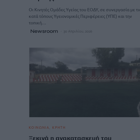
Οι Κινητές Ομάδες Υγείας του ΕΟΔΥ, σε συνεργασία με τι
κατά τόπους Υγειονομικές Περιφέρειες (ΥΠΕ) και την
τοπική…
Newsroom
30 Απριλίου, 2026
ΚΟΙΝΩΝΙΑ
ΚΡΗΤΗ
Ξεκινά η ανακατασκευή του