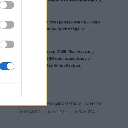
6 Αυγούστου, 2026
Ηράκλειο: Δωρεά στο Γραφείο Ανηλίκων από
την Ένωση Αστυνομικών Υπαλλήλων
6 Αυγούστου, 2026
Αγροτικές ενισχύσεις 2026: Πώς γίνεται η
αίτηση στο myAGRO που παρουσίασε ο
Μητσοτάκης – Όλες οι προθεσμίες
6 Αυγούστου, 2026
TRENDING
#
ΕΝΩΣΗ ΑΣΤΥΝΟΜΙΚΩΝ ΥΠΑΛΛΗΛΩΝ ΗΡΑΚΛΕΙΟΥ
#
MYAGRO
#
ΚΥΨΕΛΗ
#
ΒΑΛΙΤΣΑ