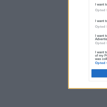
I want t
Opted 
I want t
Opted 
I want 
Advertis
Opted 
I want t
of my P
was col
Opted 