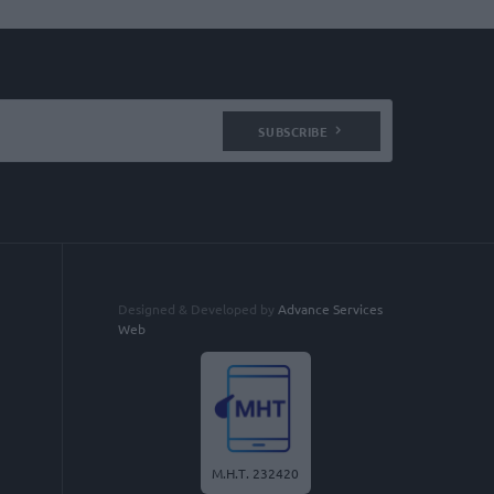
SUBSCRIBE
Designed & Developed by
Advance Services
Web
Μ.Η.Τ. 232420