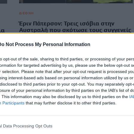
ΔΙΕΘΝΗ
Έριν Πάτερσον: Τρεις ισόβια στην
Αυστραλή που σκότωσε τους συγγενείς
ια
της με δηλητηριώδη μανιτάρια
Do Not Process My Personal Information
Σε τρεις ισόβια καταδικάστηκε τη Δευτέρα (8/9) η Αυστραλή,
Έριν Πάτερσον που σκότωσε τρεις καλεσμένους της, στους
κή
to opt-out of the sale, sharing to third parties, or processing of your per
οποίους σέρβιρε…
να
formation for targeted advertising by us, please use the below opt-out s
Newsroom
8 Σεπτεμβρίου, 2025
r selection. Please note that after your opt-out request is processed y
eing interest-based ads based on personal information utilized by us or
disclosed to third parties prior to your opt-out. You may separately opt-
losure of your personal information by third parties on the IAB’s list of
. This information may also be disclosed by us to third parties on the
IA
Participants
that may further disclose it to other third parties.
l Data Processing Opt Outs