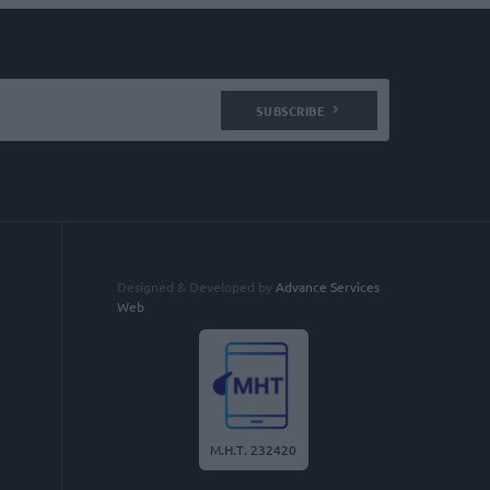
SUBSCRIBE
Designed & Developed by
Advance Services
Web
Μ.Η.Τ. 232420