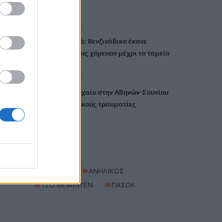
δενδρύλλια
9 Αυγούστου, 2026
Επική προσφορά: Βενζινάδικο έκανε
έκπτωση σε όσους χόρευαν μέχρι το ταμείο
9 Αυγούστου, 2026
Πώς έγινε το τροχαίο στην Αθηνών-Σουνίου
με δύο αστυνομικούς τραυματίες
9 Αυγούστου, 2026
TRENDING
#
ΑΛΚΟΟΛ
#
ΑΝΗΛΙΚΟΣ
#
ΤΖΟ ΜΠΑΪΝΤΕΝ
#
ΠΑΣΟΚ