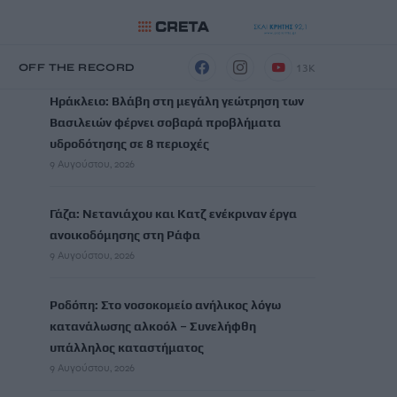
ΡΟΗ ΕΙΔΗΣΕΩΝ
13K
Η
OFF THE RECORD
Ηράκλειο: Βλάβη στη μεγάλη γεώτρηση των
Βασιλειών φέρνει σοβαρά προβλήματα
υδροδότησης σε 8 περιοχές
9 Αυγούστου, 2026
Γάζα: Νετανιάχου και Κατζ ενέκριναν έργα
ανοικοδόμησης στη Ράφα
9 Αυγούστου, 2026
Ροδόπη: Στο νοσοκομείο ανήλικος λόγω
κατανάλωσης αλκοόλ – Συνελήφθη
υπάλληλος καταστήματος
9 Αυγούστου, 2026