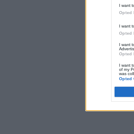
I want t
Opted 
I want t
Opted 
I want 
Advertis
Opted 
I want t
of my P
was col
Opted 