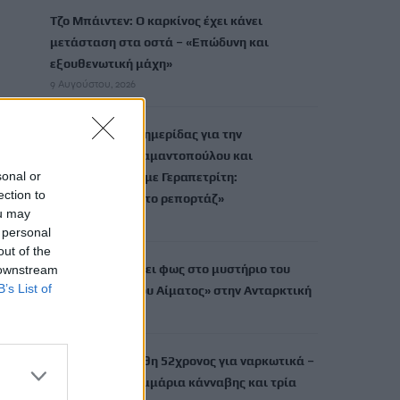
Τζο Μπάιντεν: Ο καρκίνος έχει κάνει
μετάσταση στα οστά – «Επώδυνη και
εξουθενωτική μάχη»
9 Αυγούστου, 2026
ΠΑΣΟΚ κατά εφημερίδας για την
«συνάντηση» Διαμαντοπούλου και
sonal or
Χριστοδουλάκη με Γεραπετρίτη:
ection to
«Φαντασιόπληκτο ρεπορτάζ»
ou may
9 Αυγούστου, 2026
 personal
out of the
Νέα μελέτη ρίχνει φως στο μυστήριο του
 downstream
B’s List of
«Καταρράκτη του Αίματος» στην Ανταρκτική
9 Αυγούστου, 2026
Χανιά: Συνελήφθη 52χρονος για ναρκωτικά –
Βρήκαν 150 γραμμάρια κάνναβης και τρία