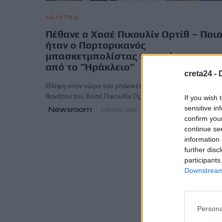
ΑΘΛΗΤΙΚΑ
Πέθανε ο Χοσέ Πικουλίν Ορτίθ – Ποι
ήταν ο Πορτορικανός
μπασκετμπολίστας που πέρασε και
από το ”Ηράκλειο”
creta24 -
Θλίψη στον χώρο του μπάσκετ σκόρπισε η είδηση του
θανάτου του Χοσέ Πικουλίν Ορτίθ σε ηλικία 62 ετών.…
If you wish 
sensitive in
Newsroom
5 Μαΐου, 2026
confirm you
continue se
information 
further disc
participants
Downstream 
Persona