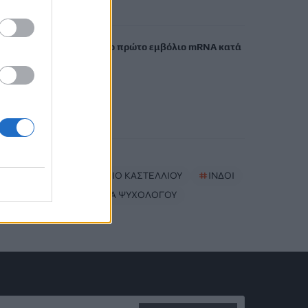
6 Αυγούστου, 2026
FDA: Ενέκρινε το πρώτο εμβόλιο mRNA κατά
της γρίπης
6 Αυγούστου, 2026
TRENDING
#
ΡΑΝΤΑΡ
#
ΑΕΡΟΔΡΟΜΙΟ ΚΑΣΤΕΛΛΙΟΥ
#
ΙΝΔΟΙ
#
ΔΟΛΟΦΟΝΙΑ ΨΥΧΟΛΟΓΟΥ