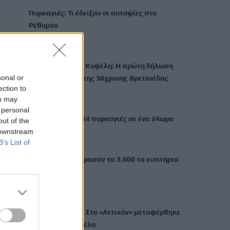
Πυρκαγιές: Τι έδειξαν οι αυτοψίες στο
Ρέθυμνο
6 Αυγούστου, 2026
Δολοφονία στην Κυψέλη: Η πρώτη δήλωση
sonal or
της οικογένειας της 38χρονης Βρετανίδας
ection to
6 Αυγούστου, 2026
ou may
 personal
Πυροσβεστική: 44 πυρκαγιές σε ένα 24ωρο
out of the
6 Αυγούστου, 2026
 downstream
B’s List of
Super Cup: Ξεπέρασαν τα 3.000 τα εισιτήρια
του ΟΦΗ
6 Αυγούστου, 2026
Τροχαίο στο ΙΤΕ: Στο «Αττικόν» μεταφέρθηκε
η 20χρονη Ραφαέλα