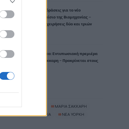
ΠΑΣΕΒΙΠΕ: Αντιδράσεις για το νέο
Χωροταξικό Πλαίσιο της Βιομηχανίας –
«Δημιουργεί επιχειρήσεις δύο και τριών
ταχυτήτων»
6 Αυγούστου, 2026
Τουρνουά Τορόντο: Εντυπωσιακή πρεμιέρα
για τη Μαρία Σάκκαρη – Προκρίνεται στους
«32»
6 Αυγούστου, 2026
TRENDING
#
ΠΑΣΕΒΙΠΕ
#
ΜΑΡΙΑ ΣΑΚΚΑΡΗ
#
ΠΑΙΔΟΚΤΟΝΙΑ
#
ΝΈΑ ΥΌΡΚΗ