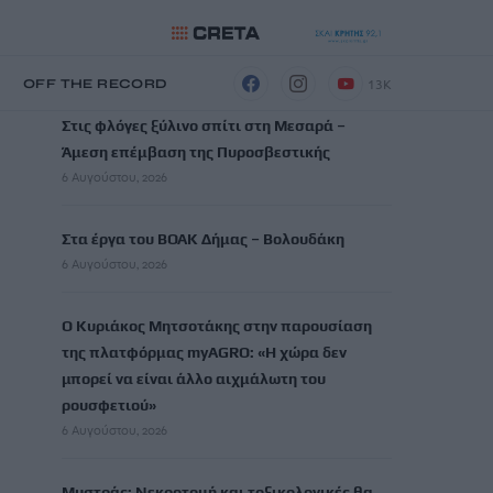
ΡΟΗ ΕΙΔΗΣΕΩΝ
13K
Η
OFF THE RECORD
Στις φλόγες ξύλινο σπίτι στη Μεσαρά –
Άμεση επέμβαση της Πυροσβεστικής
6 Αυγούστου, 2026
Στα έργα του ΒΟΑΚ Δήμας – Βολουδάκη
6 Αυγούστου, 2026
Ο Κυριάκος Μητσοτάκης στην παρουσίαση
της πλατφόρμας myAGRO: «Η χώρα δεν
μπορεί να είναι άλλο αιχμάλωτη του
ρουσφετιού»
6 Αυγούστου, 2026
Μυστράς: Νεκροτομή και τοξικολογικές θα