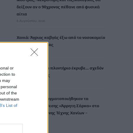
δείξουν αν ο 90χρονος πέθανε από φυσικά
αίτια
6 Αυγούστου, 2026
Χανιά: Άγριος καβγάς έξω από το νοσοκομείο
– Ένας τραυματίας
6 Αυγούστου, 2026
sonal or
Θεσσαλονίκη: Το πλυντήριο έκρυβε… σχεδόν
ection to
ένα κιλό ηρωίνης
ou may
6 Αυγούστου, 2026
 personal
out of the
Με επιτυχία πραγματοποιήθηκαν τα
 downstream
B’s List of
εγκαίνια της έκθεσης «Άρρητη Σάρκα» στο
Μουσείο Σύγχρονης Τέχνης Χανίων –
Ελαιουργείον
6 Αυγούστου, 2026