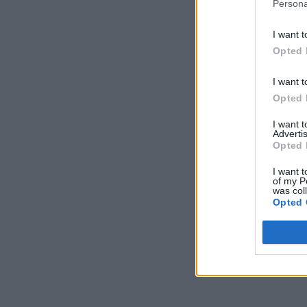
Persona
I want t
Opted 
I want t
Opted 
I want 
Advertis
Opted 
I want t
of my P
was col
Opted 