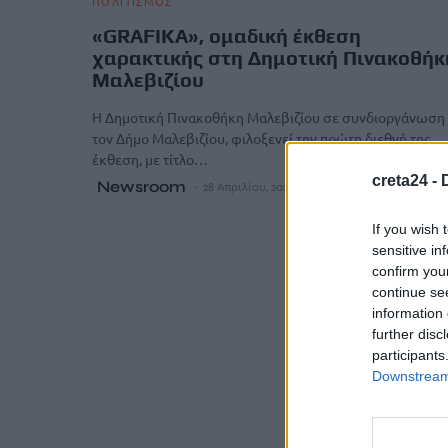
ΠΟΛΙΤΙΣΜΟΣ
«GRAFIKA», ομαδική έκθεση
χαρακτικής στη Δημοτική Πινακοθήκ
Μαλεβιζίου
Η Δημοτική Πινακοθήκη Μαλεβιζίου σε συνδιοργάνωση
τον Δήμο Μαλεβιζίου, φιλοξενεί την πρώτη διεθνή της
έκθεση, με τίτλο…
creta24 -
Newsroom
28 Απριλίου, 2026
If you wish 
sensitive in
confirm you
continue se
information 
further disc
participants
Downstream 