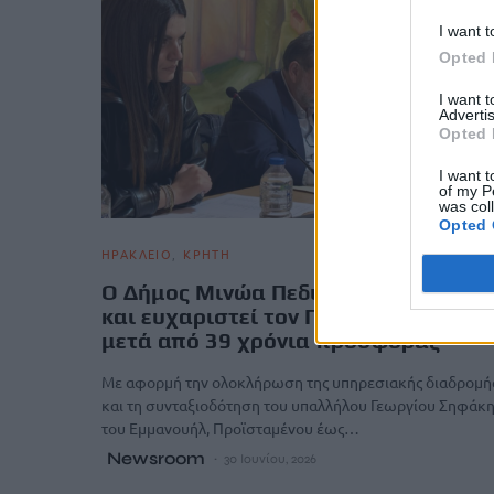
I want t
Opted 
I want 
Advertis
Opted 
I want t
of my P
was col
Opted 
ΗΡΑΚΛΕΙΟ
ΚΡΗΤΗ
Ο Δήμος Μινώα Πεδιάδας αποχαιρετ
και ευχαριστεί τον Γιώργιο Σηφάκη
μετά από 39 χρόνια προσφοράς
Με αφορμή την ολοκλήρωση της υπηρεσιακής διαδρομή
και τη συνταξιοδότηση του υπαλλήλου Γεωργίου Σηφάκ
του Εμμανουήλ, Προϊσταμένου έως…
Newsroom
30 Ιουνίου, 2026