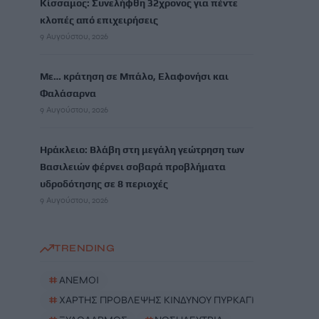
Κίσσαμος: Συνελήφθη 32χρονος για πέντε
κλοπές από επιχειρήσεις
9 Αυγούστου, 2026
Με… κράτηση σε Μπάλο, Ελαφονήσι και
Φαλάσαρνα
9 Αυγούστου, 2026
Ηράκλειο: Βλάβη στη μεγάλη γεώτρηση των
Βασιλειών φέρνει σοβαρά προβλήματα
υδροδότησης σε 8 περιοχές
9 Αυγούστου, 2026
TRENDING
#
ΑΝΕΜΟΙ
#
ΧΑΡΤΗΣ ΠΡΟΒΛΕΨΗΣ ΚΙΝΔΥΝΟΥ ΠΥΡΚΑΓΙΩΝ