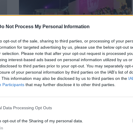
Do Not Process My Personal Information
to opt-out of the sale, sharing to third parties, or processing of your per
formation for targeted advertising by us, please use the below opt-out s
r selection. Please note that after your opt-out request is processed y
ΗΡΑΚΛΕΙΟ
ΚΡΗΤΗ
eing interest-based ads based on personal information utilized by us or
υ
Θραψανό: Με επιτυχία ολοκληρώθηκε
disclosed to third parties prior to your opt-out. You may separately opt-
το 5ο Διεθνές Φεστιβάλ Κεραμικής στο
losure of your personal information by third parties on the IAB’s list of
ς
Θραψανό
. This information may also be disclosed by us to third parties on the
IA
Participants
that may further disclose it to other third parties.
ay
Με μεγάλη επιτυχία και την παρουσία πλήθους επισκεπτών,
ν…
ολοκληρώθηκε το 5ο Διεθνές Φεστιβάλ Κεραμικής «Χώμα –
Νερό –…
l Data Processing Opt Outs
Newsroom
6 Ιουλίου, 2026
o opt-out of the Sharing of my personal data.
In