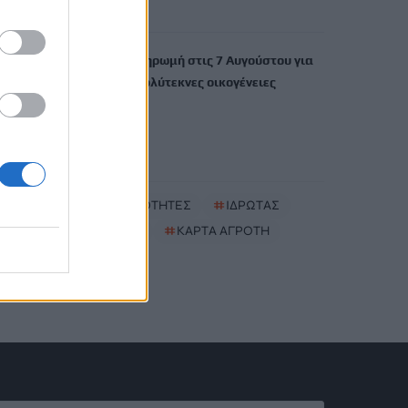
6 Αυγούστου, 2026
ΟΠΕΚΑ: Νέα πληρωμή στις 7 Αυγούστου για
τρίτεκνες και πολύτεκνες οικογένειες
6 Αυγούστου, 2026
TRENDING
#
ΝΕΕΣ ΤΑΥΤΟΤΗΤΕΣ
#
ΙΔΡΩΤΑΣ
#
ΚΑΚΟΣΜΙΑ
#
ΚΑΡΤΑ ΑΓΡΟΤΗ