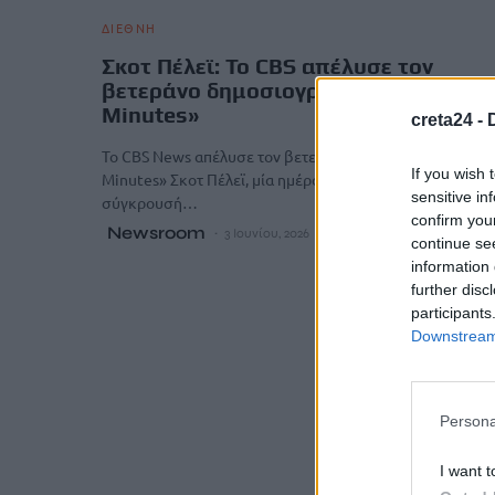
ΔΙΕΘΝΗ
Σκοτ Πέλεϊ: Το CBS απέλυσε τον
βετεράνο δημοσιογράφο του «60
Minutes»
creta24 -
Το CBS News απέλυσε τον βετεράνο δημοσιογράφο του 
If you wish 
Minutes» Σκοτ Πέλεϊ, μία ημέρα μετά τη δημόσια
sensitive in
σύγκρουσή…
confirm you
Newsroom
3 Ιουνίου, 2026
continue se
information 
further disc
participants
Downstream 
Persona
I want t