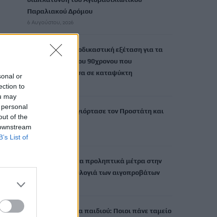
Παραλιακού Δρόμου
6 Αυγούστου, 2026
Τι δείχνει η ιατροδικαστική εξέταση για τα
αίτια θανάτου του 90χρονου που
εντοπίστηκε μέσα σε καταψύκτη
sonal or
6 Αυγούστου, 2026
ection to
ou may
 personal
Το Αρκαλοχώρι γιόρτασε τον Προστάτη και
out of the
Πολιούχο του
 downstream
6 Αυγούστου, 2026
B’s List of
Παρατείνονται τα προληπτικά μέτρα στην
Κρήτη για την ευλογιά των αιγοπροβάτων
6 Αυγούστου, 2026
Έκτακτο επίδομα παιδιού: Ποιοι πάνε ταμείο