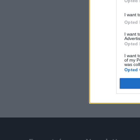
Opted 
I want t
Opted 
I want 
Advertis
Opted 
I want t
of my P
was col
Opted 