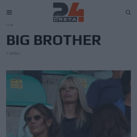
TAG
BIG BROTHER
1 άρθρο