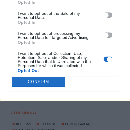
9 Αυγούστου, 2026
Opted In
I want to opt-out of the Sale of my
Φειδίας Παναγιώτου: Αντιδράσεις για την εμφάνισή του με
Personal Data.
Opted In
σορτς σε εκδήλωση μνήμης για Ισαάκ και Σολωμού
9 Αυγούστου, 2026
I want to opt-out of processing my
Personal Data for Targeted Advertising.
Opted In
Συναγερμός για εξαφάνιση 31χρονου σε χωριό της Έδεσσας –
I want to opt-out of Collection, Use,
Σε πιθανό κίνδυνο η ζωή του
Retention, Sale, and/or Sharing of my
9 Αυγούστου, 2026
Personal Data that Is Unrelated with the
Purposes for which it was collected.
Opted Out
«Χρυσός» ο Ιάσωνας Μουσελίμης στο Παγκόσμιο
CONFIRM
Πρωτάθλημα Κωπηλασίας Κ19
9 Αυγούστου, 2026
TRENDING
#
ΦΕΣΤΙΒΑΛ
#
ΚΙΣΣΑΜΟΣ
#
ΕΠΙΔΟΜΑ ΑΔΕΙΑΣ