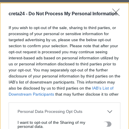
στην Κίσσαμο
9 Αυγούστου, 2026
creta24 -
Do Not Process My Personal Information
Επίδομα αδείας: Μέχρι πότε καταβάλλεται – Τι χρήματα θα
If you wish to opt-out of the sale, sharing to third parties, or
processing of your personal or sensitive information for
λάβετε
targeted advertising by us, please use the below opt-out
9 Αυγούστου, 2026
section to confirm your selection. Please note that after your
opt-out request is processed you may continue seeing
Διαγνωστικές εξετάσεις: Υποχρεωτική ψηφιακή ανάρτηση
interest-based ads based on personal information utilized by
αποτελεσμάτων από 1η Σεπτεμβρίου
us or personal information disclosed to third parties prior to
your opt-out. You may separately opt-out of the further
9 Αυγούστου, 2026
disclosure of your personal information by third parties on the
IAB’s list of downstream participants. This information may
Αλλαγές στην ειδική άδεια μητρότητας – Επεκτείνεται σε
also be disclosed by us to third parties on the
IAB’s List of
περισσότερες κατηγορίες δικαιούχων
Downstream Participants
that may further disclose it to other
third parties.
9 Αυγούστου, 2026
Personal Data Processing Opt Outs
Έρχονται εκπτώσεις έως 20% στα σούπερ μάρκετ – Ποια
I want to opt-out of the Sharing of my
προϊόντα μπαίνουν στο νέο πρόγραμμα συγκράτησης τιμών
personal data.