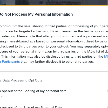
Do Not Process My Personal Information
to opt-out of the sale, sharing to third parties, or processing of your per
formation for targeted advertising by us, please use the below opt-out s
r selection. Please note that after your opt-out request is processed y
ΗΡΑΚΛΕΙΟ
ΚΡΗΤΗ
ι
eing interest-based ads based on personal information utilized by us or
Ηράκλειο: 39χρονη προσπάθησε να
disclosed to third parties prior to your opt-out. You may separately opt-
αυτοκτονήσει μέσα στα κρατητήρια
losure of your personal information by third parties on the IAB’s list of
α
του Αστυνομικού Μεγάρου
. This information may also be disclosed by us to third parties on the
IA
Participants
that may further disclose it to other third parties.
Τέλος στη ζωή της, μέσα στα κρατητήρια του Αστυνομικού
Μεγάρου Ηρακλείου, επιχείρησε να βάλει μια 39χρονη
γυναίκα. Το…
l Data Processing Opt Outs
Newsroom
6 Μαρτίου, 2026
o opt-out of the Sharing of my personal data.
In
o opt-out of the Sale of my Personal Data.