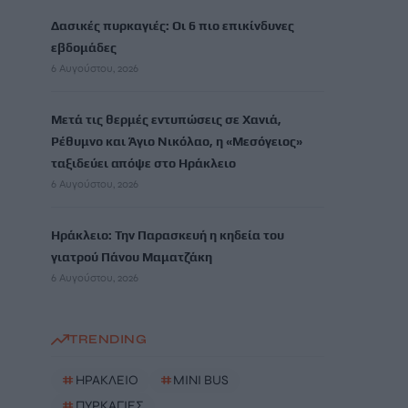
Δασικές πυρκαγιές: Οι 6 πιο επικίνδυνες
εβδομάδες
6 Αυγούστου, 2026
Μετά τις θερμές εντυπώσεις σε Χανιά,
Ρέθυμνο και Άγιο Νικόλαο, η «Μεσόγειος»
ταξιδεύει απόψε στο Ηράκλειο
6 Αυγούστου, 2026
Ηράκλειο: Την Παρασκευή η κηδεία του
γιατρού Πάνου Μαματζάκη
6 Αυγούστου, 2026
TRENDING
#
ΗΡΑΚΛΕΙΟ
#
MINI BUS
#
ΠΥΡΚΑΓΙΕΣ