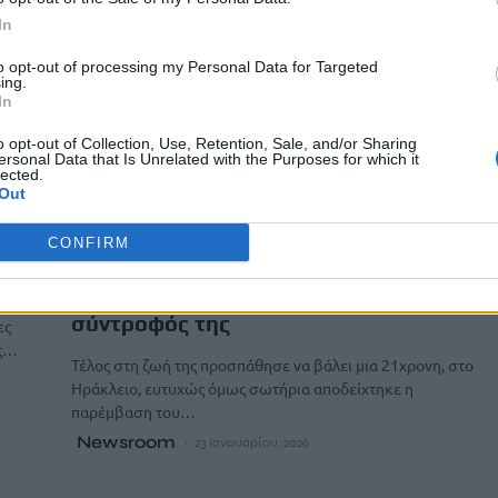
In
to opt-out of processing my Personal Data for Targeted
ing.
In
o opt-out of Collection, Use, Retention, Sale, and/or Sharing
ersonal Data that Is Unrelated with the Purposes for which it
lected.
Out
ΚΟΙΝΩΝΙΑ
ΚΡΗΤΗ
CONFIRM
Ηράκλειο: 21χρονη προσπάθησε να
αυτοκτονήσει – Την έσωσε ο
σύντροφός της
ες
ως…
Τέλος στη ζωή της προσπάθησε να βάλει μια 21χρονη, στο
Ηράκλειο, ευτυχώς όμως σωτήρια αποδείχτηκε η
παρέμβαση του…
Newsroom
23 Ιανουαρίου, 2026