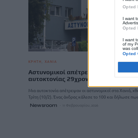
Opted 
I want 
Advertis
Opted 
I want t
of my P
was col
Opted 
ΚΡΗΤΗ
ΧΑΝΙΑ
Αστυνομικοί απέτρεψαν απόπειρα
αυτοκτονίας 29χρονου στα Χανιά
Μια αυτοκτονία απέτρεψαν οι αστυνομικοί στα Χανιά, χθ
Τρίτη (10/2). Ένας άνδρας κάλεσε το 100 και δήλωσε π
Newsroom
11 Φεβρουαρίου, 2026