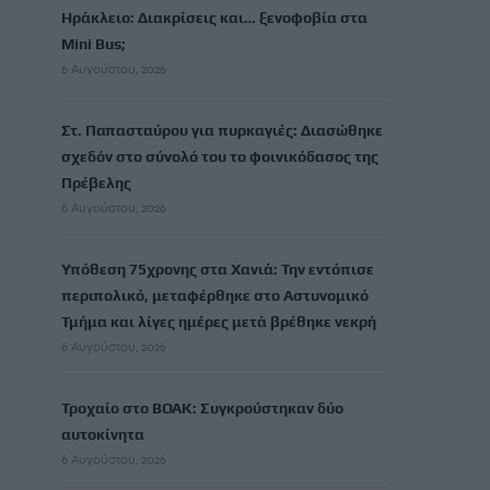
Ηράκλειο: Διακρίσεις και… ξενοφοβία στα
Mini Bus;
6 Αυγούστου, 2026
Στ. Παπασταύρου για πυρκαγιές: Διασώθηκε
σχεδόν στο σύνολό του το φοινικόδασος της
Πρέβελης
6 Αυγούστου, 2026
Υπόθεση 75χρονης στα Χανιά: Την εντόπισε
περιπολικό, μεταφέρθηκε στο Αστυνομικό
Τμήμα και λίγες ημέρες μετά βρέθηκε νεκρή
6 Αυγούστου, 2026
Τροχαίο στο ΒΟΑΚ: Συγκρούστηκαν δύο
αυτοκίνητα
6 Αυγούστου, 2026