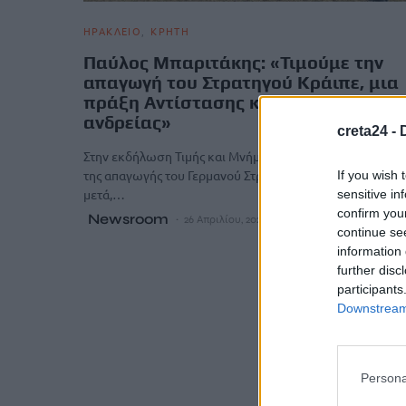
ΗΡΑΚΛΕΙΟ
ΚΡΗΤΗ
Παύλος Μπαριτάκης: «Τιμούμε την
απαγωγή του Στρατηγού Κράιπε, μια
πράξη Αντίστασης και ένα Μνημείο
ανδρείας»
creta24 -
Στην εκδήλωση Τιμής και Μνήμης για το ιστορικό γεγονό
της απαγωγής του Γερμανού Στρατηγού Κράιπε 82 χρόνια
If you wish 
μετά,…
sensitive in
confirm you
Newsroom
26 Απριλίου, 2026
continue se
information 
further disc
participants
Downstream 
Persona