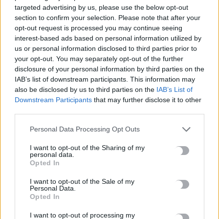
targeted advertising by us, please use the below opt-out
section to confirm your selection. Please note that after your
opt-out request is processed you may continue seeing
interest-based ads based on personal information utilized by
us or personal information disclosed to third parties prior to
your opt-out. You may separately opt-out of the further
disclosure of your personal information by third parties on the
IAB’s list of downstream participants. This information may
also be disclosed by us to third parties on the
IAB’s List of
Downstream Participants
that may further disclose it to other
third parties.
Personal Data Processing Opt Outs
ΚΟΙΝΩΝΙΑ
I want to opt-out of the Sharing of my
Γιώργος Παπαδάκης: Η συγκινητική
personal data.
ανακοίνωση του ΑΝΤ1
Opted In
Με μία μακροσκελή ανακοίνωση, το βράδυ της Κυριακής, ο
I want to opt-out of the Sale of my
Personal Data.
ΑΝΤ1 αποχαιρετά ένα σημαντικό κεφάλαιο της τηλεόρασης και
Opted In
της ιστορίας του…
Newsroom
I want to opt-out of processing my
4 Ιανουαρίου, 2026