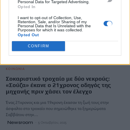
Personal Data for Targeted Advertising.
Opted In
I want to opt-out of Collection, Use,
Retention, Sale, and/or Sharing of my
Personal Data that Is Unrelated with the
Purposes for which it was collected.
Opted Out
CONFIRM
ΚΟΙΝΩΝΙΑ
Σοκαριστικό τροχαίο με δύο νεκρούς:
«Σούζα» έκανε ο 21χρονος οδηγός της
μηχανής πριν χάσει τον έλεγχο
Ένας 21χρονος και μια 19χρονη έχασαν τη ζωή τους στην
άσφαλτο στο τροχαίο που σημειώθηκε τα ξημερώματα
Σαββάτου στην…
Newsroom
5 Οκτωβρίου, 2025