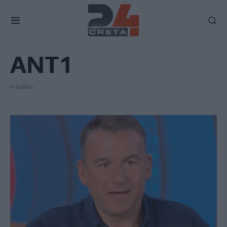
TAG
ΑΝΤ1
6 άρθρα