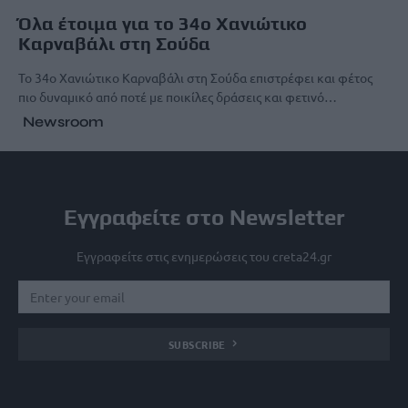
Όλα έτοιμα για το 34ο Χανιώτικο
Καρναβάλι στη Σούδα
Το 34ο Χανιώτικο Καρναβάλι στη Σούδα επιστρέφει και φέτος
πιο δυναμικό από ποτέ με ποικίλες δράσεις και φετινό…
Newsroom
Εγγραφείτε στο Newsletter
Εγγραφείτε στις ενημερώσεις του creta24.gr
SUBSCRIBE