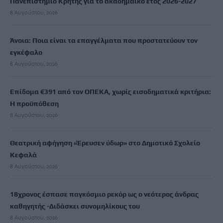
Πανεπιστήμιο Κρήτης για το ακαδημαϊκό έτος 2026-2027
8 Αυγούστου, 2026
Άνοια: Ποια είναι τα επαγγέλματα που προστατεύουν τον
εγκέφαλο
8 Αυγούστου, 2026
Επίδομα €391 από τον ΟΠΕΚΑ, χωρίς εισοδηματικά κριτήρια:
Η προϋπόθεση
8 Αυγούστου, 2026
Θεατρική αφήγηση «Έρευσεν ύδωρ» στο Δημοτικό Σχολείο
Κεφαλά
8 Αυγούστου, 2026
18χρονος έσπασε παγκόσμιο ρεκόρ ως ο νεότερος άνδρας
καθηγητής -Διδάσκει συνομηλίκους του
8 Αυγούστου, 2026