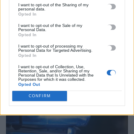
TRENDING
I want to opt-out of the Sharing of my
personal data.
#
ΘΕΑΤΡΙΚΗ ΑΦΗΓΗΣΗ
#
ΚΑΘΗΓΗΤΗΣ
#
ΣΥΝΤΑΞΕΙΣ
Opted In
#
ΚΑΥΣΩΝΑΣ
I want to opt-out of the Sale of my
Personal Data.
Opted In
I want to opt-out of processing my
Personal Data for Targeted Advertising.
Opted In
ΣΧΕΤΙΚΆ ΆΡΘΡΑ
I want to opt-out of Collection, Use,
Retention, Sale, and/or Sharing of my
Personal Data that Is Unrelated with the
Purposes for which it was collected.
Opted Out
CONFIRM