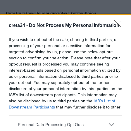
Πότε θα πληρωθούν οι συντάξεις Σεπτεμβρίου
8 Αυγούστου, 2026
creta24 -
Do Not Process My Personal Information
Τα κύματα καύσωνα στην Ιταλία, τη Γαλλία και την Ισπανία
If you wish to opt-out of the sale, sharing to third parties, or
θα αλλάξουν τη γεύση των ευρωπαϊκών κρασιών
processing of your personal or sensitive information for
8 Αυγούστου, 2026
targeted advertising by us, please use the below opt-out
section to confirm your selection. Please note that after your
opt-out request is processed you may continue seeing
Λεύκανση δοντιών: Συμβουλές ειδικών για ένα πιο λαμπερό
interest-based ads based on personal information utilized by
χαμόγελο
us or personal information disclosed to third parties prior to
8 Αυγούστου, 2026
your opt-out. You may separately opt-out of the further
disclosure of your personal information by third parties on the
IAB’s list of downstream participants. This information may
Τρόμος για δύτες: Ήρθαν πρόσωπο με πρόσωπο με λευκό
also be disclosed by us to third parties on the
IAB’s List of
καρχαρία
Downstream Participants
that may further disclose it to other
8 Αυγούστου, 2026
third parties.
Personal Data Processing Opt Outs