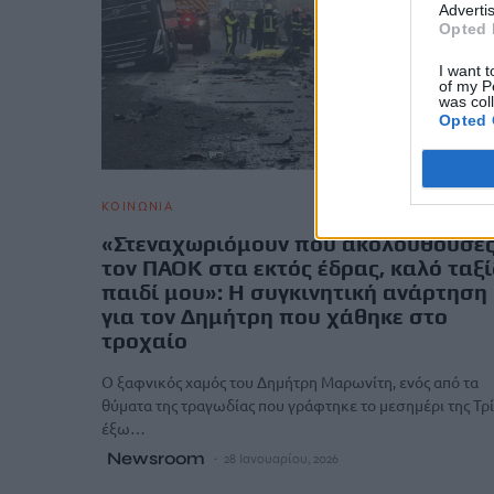
Advertis
Opted 
I want t
of my P
was col
Opted 
ΚΟΙΝΩΝΙΑ
«Στεναχωριόμουν που ακολουθούσε
τον ΠΑΟΚ στα εκτός έδρας, καλό ταξί
παιδί μου»: Η συγκινητική ανάρτηση
για τον Δημήτρη που χάθηκε στο
τροχαίο
Ο ξαφνικός χαμός του Δημήτρη Μαρωνίτη, ενός από τα
θύματα της τραγωδίας που γράφτηκε το μεσημέρι της Τρί
έξω…
Newsroom
28 Ιανουαρίου, 2026