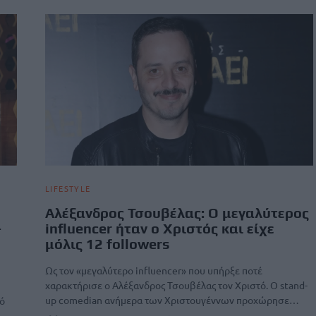
LIFESTYLE
Αλέξανδρος Τσουβέλας: Ο μεγαλύτερος
–
influencer ήταν ο Χριστός και είχε
μόλις 12 followers
Ως τον «μεγαλύτερο influencer» που υπήρξε ποτέ
χαρακτήρισε ο Αλέξανδρος Τσουβέλας τον Χριστό. Ο stand-
up comedian ανήμερα των Χριστουγέννων προχώρησε…
ό