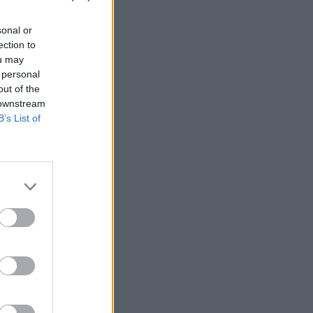
sonal or
ection to
ou may
 personal
out of the
 downstream
B’s List of