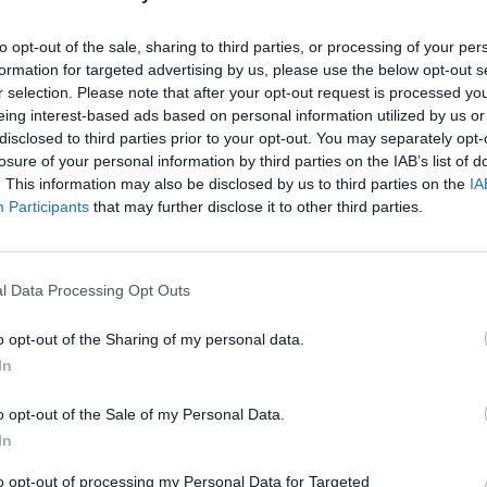
to opt-out of the sale, sharing to third parties, or processing of your per
formation for targeted advertising by us, please use the below opt-out s
r selection. Please note that after your opt-out request is processed y
eing interest-based ads based on personal information utilized by us or
disclosed to third parties prior to your opt-out. You may separately opt-
losure of your personal information by third parties on the IAB’s list of
. This information may also be disclosed by us to third parties on the
IA
ΚΟΙΝΩΝΙΑ
Participants
that may further disclose it to other third parties.
Η ανάρτηση της Σίας Κοσιώνη μετά το
εξιτήριο
των
Ασφαλής στο σπίτι της μαζί με την οικογένειά της βρίσκεται
l Data Processing Opt Outs
ρα,
η Σία Κοσιώνη, μετά την πρόσφατη περιπέτεια που…
o opt-out of the Sharing of my personal data.
Newsroom
6 Φεβρουαρίου, 2026
In
o opt-out of the Sale of my Personal Data.
In
to opt-out of processing my Personal Data for Targeted