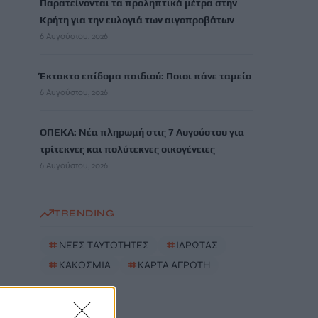
Παρατείνονται τα προληπτικά μέτρα στην
Κρήτη για την ευλογιά των αιγοπροβάτων
6 Αυγούστου, 2026
Έκτακτο επίδομα παιδιού: Ποιοι πάνε ταμείο
6 Αυγούστου, 2026
ΟΠΕΚΑ: Νέα πληρωμή στις 7 Αυγούστου για
τρίτεκνες και πολύτεκνες οικογένειες
6 Αυγούστου, 2026
TRENDING
#
ΝΕΕΣ ΤΑΥΤΟΤΗΤΕΣ
#
ΙΔΡΩΤΑΣ
#
ΚΑΚΟΣΜΙΑ
#
ΚΑΡΤΑ ΑΓΡΟΤΗ