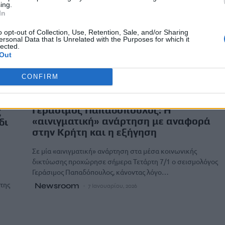
ing.
In
o opt-out of Collection, Use, Retention, Sale, and/or Sharing
ersonal Data that Is Unrelated with the Purposes for which it
lected.
Out
CONFIRM
ΚΟΙΝΩΝΙΑ
ΚΡΗΤΗ
Γεράσιμος Παπαδόπουλος: Η
ς
«αινιγματική» ανάρτηση με αναφορά
δι
στην Κρήτη και η εξήγηση
Σε μία «αινιγματική» ανάρτηση στα μέσα κοινωνικής
δικτύωσης προχώρησε σήμερα Τετάρτη 7/1 ο σεισμολόγος
Γεράσιμος Παπαδόπουλος, κάνοντας λόγο…
της
Newsroom
7 Ιανουαρίου, 2026