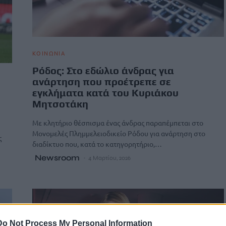
ΚΟΙΝΩΝΙΑ
Ρόδος: Στο εδώλιο άνδρας για
ανάρτηση που προέτρεπε σε
εγκλήματα κατά του Κυριάκου
Μητσοτάκη
Με κλητήριο θέσπισμα ένας άνδρας παραπέμπεται στο
Μονομελές Πλημμελειοδικείο Ρόδου για ανάρτηση στο
ς
διαδίκτυο που, κατά το κατηγορητήριο,…
Newsroom
4 Μαρτίου, 2026
Do Not Process My Personal Information