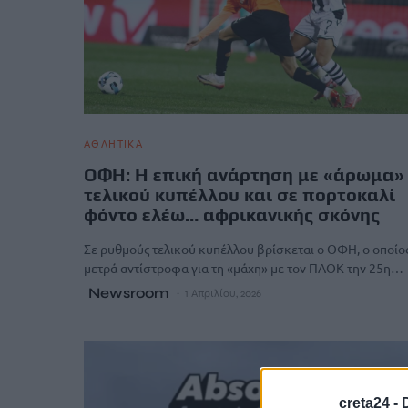
ΑΘΛΗΤΙΚΑ
ΟΦΗ: Η επική ανάρτηση με «άρωμα»
τελικού κυπέλλου και σε πορτοκαλί
φόντο ελέω… αφρικανικής σκόνης
Σε ρυθμούς τελικού κυπέλλου βρίσκεται ο ΟΦΗ, ο οποίο
μετρά αντίστροφα για τη «μάχη» με τον ΠΑΟΚ την 25η…
Newsroom
1 Απριλίου, 2026
creta24 -