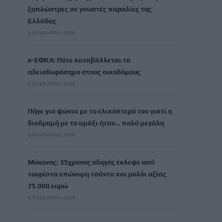
ξαπλώστρες σε γνωστές παραλίες της
Ελλάδας
5 Αυγούστου, 2026
e-ΕΦΚΑ: Πότε καταβάλλεται το
αδειοδωρόσημο στους οικοδόμους
5 Αυγούστου, 2026
Πήγε για ψώνια με το ελικόπτερό του γιατί η
διαδρομή με το αμάξι ήταν… πολύ μεγάλη
5 Αυγούστου, 2026
Μύκονος: 35χρονος οδηγός έκλεψε από
τουρίστα επώνυμη τσάντα και ρολόι αξίας
75.000 ευρώ
5 Αυγούστου, 2026