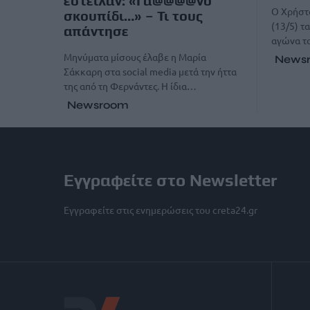
έστειλαν: «Γα@@@@νο
O Xρήστο
σκουπίδι…» – Τι τους
(13/5) τ
απάντησε
αγώνα τ
Μηνύματα μίσους έλαβε η Μαρία
News
Σάκκαρη στα social media μετά την ήττα
της από τη Φερνάντες. Η ίδια…
Newsroom
Εγγραφείτε στο Newsletter
Εγγραφείτε στις ενημερώσεις του creta24.gr