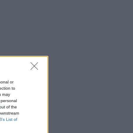
sonal or
ection to
ou may
 personal
out of the
 downstream
B’s List of