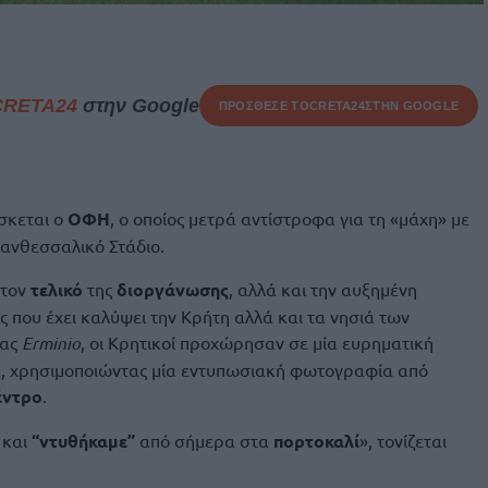
CRETA24
στην Google
ΠΡΟΣΘΕΣΕ ΤΟ
CRETA24
ΣΤΗΝ GOOGLE
σκεται ο
ΟΦΗ
, ο οποίος μετρά αντίστροφα για τη «μάχη» με
Πανθεσσαλικό Στάδιο.
 τον
τελικό
της
διοργάνωσης
, αλλά και την αυξημένη
που έχει καλύψει την Κρήτη αλλά και τα νησιά των
ίας
Erminio
, οι Κρητικοί προχώρησαν σε μία ευρηματική
α, χρησιμοποιώντας μία εντυπωσιακή φωτογραφία από
έντρο
.
και
“ντυθήκαμε”
από σήμερα στα
πορτοκαλί
», τονίζεται