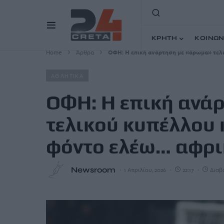
ΚΡΗΤΗ
ΚΟΙΝΩΝ
Home
Άρθρα
ΟΦΗ: Η επική ανάρτηση με «άρωμα» τελ
ΑΘΛΗΤΙΚΑ
ΟΦΗ: Η επική ανά
τελικού κυπέλλου 
φόντο ελέω… αφρι
Newsroom
1 Απριλίου, 2026
22:17
Διαβά