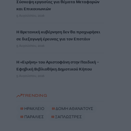
Σύσκεψη εργασίας για θέματα Μεταφορών
και Επικοινωνιών
5 Αυγούστου, 2026
Η Βρετανική κυβέρνηση δεν θα προχωρήσει
σε διεξαγωγή έρευνας για τον Επστάιν
5 Αυγούστου, 2026
Η «Ειρήνη» του Αριστοφάνη στην Παιδική –
Εφηβική Βιβλιοθήκη Δημοτικού Κήπου
5 Αυγούστου, 2026
TRENDING
#
ΗΡΑΚΛΕΙΟ
#
ΔΟΜΗ ΑΘΑΝΑΤΟΥΣ
#
ΠΑΡΑΛΙΕΣ
#
ΞΑΠΛΩΣΤΡΕΣ