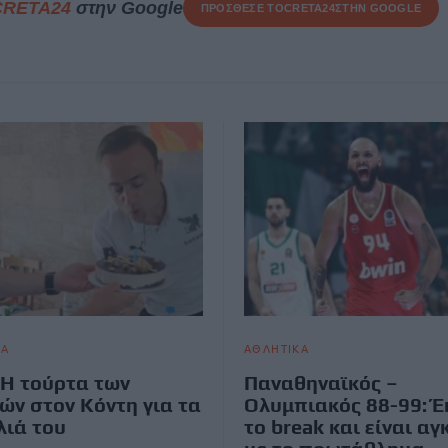
CRETA24
στην Google
ΠΡΟΣΘΕΣΕ ΤΟ
CRETA24
ΣΤΗΝ GOOGLE
ΚΑ
ΑΘΛΗΤΙΚΑ
Η τούρτα των
Παναθηναϊκός –
ών στον Κόντη για τα
Ολυμπιακός 88-99: Έ
λιά του
το break και είναι αγ