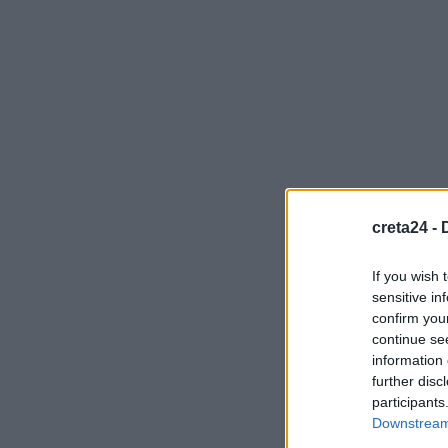
creta24 -
If you wish 
sensitive in
confirm you
continue se
information 
further disc
participants
Downstream 