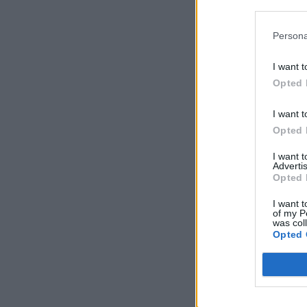
Persona
I want t
Opted 
I want t
Opted 
I want 
Advertis
Opted 
I want t
of my P
was col
Opted 