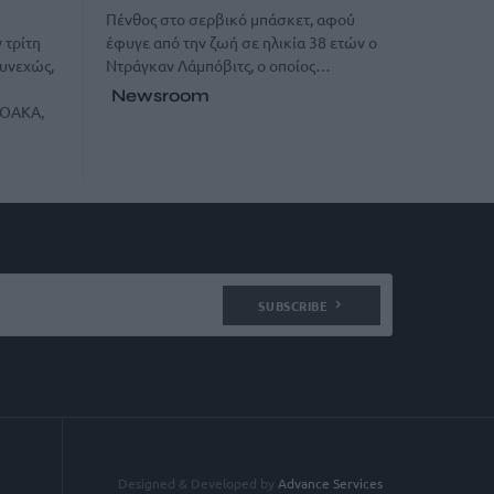
Πένθος στο σερβικό μπάσκετ, αφού
έφυγε από την ζωή σε ηλικία 38 ετών ο
 τρίτη
Ντράγκαν Λάμπόβιτς, ο οποίος…
υνεχώς,
Newsroom
 ΟΑΚΑ,
SUBSCRIBE
Designed & Developed by
Advance Services