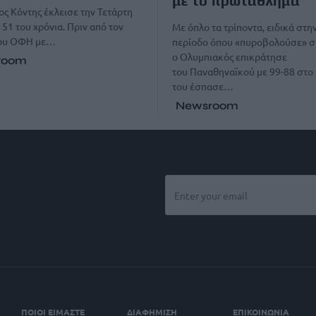
με το πρωτάθλημα
ς Κόντης έκλεισε την Τετάρτη
α 51 του χρόνια. Πριν από τον
Με όπλο τα τρίποντα, ειδικά στην
ου ΟΦΗ με…
περίοδο όπου «πυροβολούσε» σ
ο Ολυμπιακός επικράτησε
room
του Παναθηναϊκού με 99-88 στο
του έσπασε…
Newsroom
ΠΟΙΟΙ ΕΙΜΑΣΤΕ
ΔΙΑΦΗΜΙΣΗ
ΕΠΙΚΟΙΝΩΝΙΑ