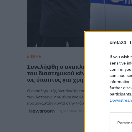
creta24 -
ΔΙΕΘΝΗ
If you wish 
sensitive in
Συνελήφθη ο αναπληρωτής διευθυντ
confirm you
του διαστημικού κέντρου της Ρωσίας
continue se
ως ύποπτος για χρηματισμό
information 
further disc
Ο αναπληρωτής διευθυντής του διαστημικού κέντρου «
participants
των Άστρων», που είναι ένα κέντρο εκπαίδευσης
Downstream 
κοσμοναυτών κοντά στην Μόσχα,…
Newsroom
13 Μαρτίου, 2026
Persona