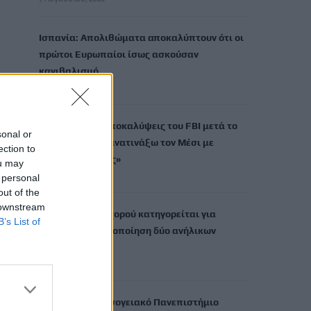
Ισπανία: Απολιθώματα αποκαλύπτουν ότι οι
πρώτοι Ευρωπαίοι ίσως ασκούσαν
κανιβαλισμό
7 Αυγούστου, 2026
Σοκαριστικές αποκαλύψεις του FBI μετά το
sonal or
Μουντιάλ: «Θα ανατινάξω τον Μέσι με
ection to
τέσσερις βόμβες»
ou may
7 Αυγούστου, 2026
 personal
out of the
 downstream
ΗΠΑ: Δασκάλα χορού κατηγορείται για
B’s List of
σεξουαλική κακοποίηση δύο ανήλικων
μαθητών της
7 Αυγούστου, 2026
Το Ελληνικό Μεσογειακό Πανεπιστήμιο