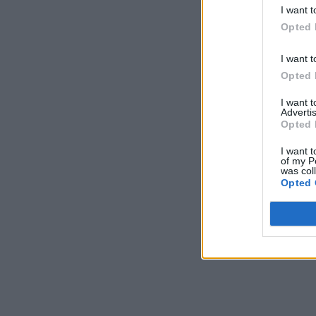
I want t
Opted 
I want t
Opted 
I want 
Advertis
Opted 
I want t
of my P
was col
Opted 