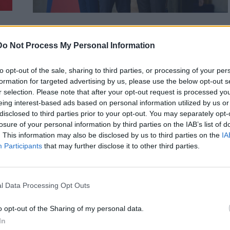
ΔΙΕΘΝΗ
υμα
Do Not Process My Personal Information
Ο Μακρόν έρχεται στην Αθήνα τον
Απρίλιο για τη νέα αμυντική συμφωνία
Ελλάδας – Γαλλίας
to opt-out of the sale, sharing to third parties, or processing of your per
formation for targeted advertising by us, please use the below opt-out s
Την Αθήνα αναμένεται να επισκεφθεί στα τέλη Απριλίου ο
r selection. Please note that after your opt-out request is processed y
Γάλλος πρόεδρος Εμανουέλ Μακρόν για την υπογραφή της
eing interest-based ads based on personal information utilized by us or
νέας…
disclosed to third parties prior to your opt-out. You may separately opt-
Newsroom
losure of your personal information by third parties on the IAB’s list of
26 Φεβρουαρίου, 2026
. This information may also be disclosed by us to third parties on the
IA
Participants
that may further disclose it to other third parties.
l Data Processing Opt Outs
o opt-out of the Sharing of my personal data.
In