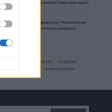
Έκτακτο επίδομα παιδιού: Ποιοι πάνε ταμείο
6 Αυγούστου, 2026
ΟΠΕΚΑ: Νέα πληρωμή στις 7 Αυγούστου για
τρίτεκνες και πολύτεκνες οικογένειες
6 Αυγούστου, 2026
TRENDING
#
ΝΕΕΣ ΤΑΥΤΟΤΗΤΕΣ
#
ΙΔΡΩΤΑΣ
#
ΚΑΚΟΣΜΙΑ
#
ΚΑΡΤΑ ΑΓΡΟΤΗ