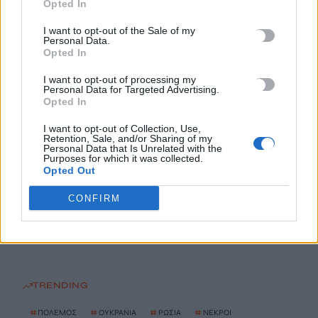
Opted In
10 Αυγούστου, 2026
I want to opt-out of the Sale of my
Personal Data.
«Εξοικονομώ – Επιχειρώ»: Παράταση έως τις 30 Νοεμβρίου
Opted In
για περισσότερες από 400 επιχειρήσεις
I want to opt-out of processing my
10 Αυγούστου, 2026
Personal Data for Targeted Advertising.
Opted In
Ευρωπαϊκό Πρωτάθλημα Στίβου: Πρεμιέρα σήμερα στο
I want to opt-out of Collection, Use,
Retention, Sale, and/or Sharing of my
Μπέρμιγχαμ με τη συμμετοχή του Τεντόγλου να ξεχωρίζει
Personal Data that Is Unrelated with the
10 Αυγούστου, 2026
Purposes for which it was collected.
Opted Out
Επίδομα 150 ευρώ ανά παιδί: Ποιοι θα πληρωθούν τέλη στα
CONFIRM
Αυγούστου
10 Αυγούστου, 2026
TRENDING
#
ΠΟΛΕΜΟΣ
#
ΟΥΚΡΑΝΙΑ
#
ΡΩΣΙΑ
#
ΝΕΚΡΟΙ