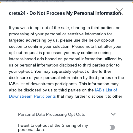
drones, αναφορές για νεκρούς
10 Αυγούστου, 2026
creta24 -
Do Not Process My Personal Information
Φωτιά στον Κουβαρά: Ρεπόρτερ της ΕΡΤ έσωσε χελώνα με
If you wish to opt-out of the sale, sharing to third parties, or
εγκαύματα από τις φλόγες
processing of your personal or sensitive information for
10 Αυγούστου, 2026
targeted advertising by us, please use the below opt-out
section to confirm your selection. Please note that after your
opt-out request is processed you may continue seeing
Voucher για παιδικούς σταθμούς: Σήμερα τα προσωρινά
interest-based ads based on personal information utilized by
αποτελέσματα, η προθεσμία για τις ενστάσεις
us or personal information disclosed to third parties prior to
10 Αυγούστου, 2026
your opt-out. You may separately opt-out of the further
disclosure of your personal information by third parties on the
IAB’s list of downstream participants. This information may
ΒΟΑΚ: Σεπτέμβριο η παράδοση των 10,2 χλμ του Νεάπολη-
also be disclosed by us to third parties on the
IAB’s List of
Άγιος Νικόλαος – Οι απαλλοτριώσεις, οι αποζημιώσεις και το
Downstream Participants
that may further disclose it to other
«ψαλίδι»
third parties.
10 Αυγούστου, 2026
Personal Data Processing Opt Outs
Σε συναγερμό ο Καναδάς – Δασική πυρκαγιά μαίνεται
I want to opt-out of the Sharing of my
personal data.
ανεξέλεγκτη από την Παρασκευή