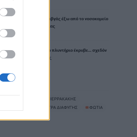
6 Αυγούστου, 2026
Χανιά: Άγριος καβγάς έξω από το νοσοκομείο
– Ένας τραυματίας
6 Αυγούστου, 2026
Θεσσαλονίκη: Το πλυντήριο έκρυβε… σχεδόν
ένα κιλό ηρωίνης
6 Αυγούστου, 2026
TRENDING
#
ΚΥΡΙΑΚΟΣ ΠΙΕΡΡΑΚΑΚΗΣ
#
ΕΘΝΙΚΗ ΡΗΤΡΑ ΔΙΑΦΥΓΗΣ
#
ΦΩΤΙΑ
#
ΜΕΣΑΡΑ