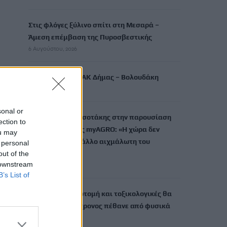
Στις φλόγες ξύλινο σπίτι στη Μεσαρά –
Άμεση επέμβαση της Πυροσβεστικής
6 Αυγούστου, 2026
Στα έργα του ΒΟΑΚ Δήμας – Βολουδάκη
6 Αυγούστου, 2026
sonal or
Ο Κυριάκος Μητσοτάκης στην παρουσίαση
ection to
της πλατφόρμας myAGRO: «Η χώρα δεν
ou may
μπορεί να είναι άλλο αιχμάλωτη του
 personal
out of the
ρουσφετιού»
 downstream
6 Αυγούστου, 2026
B’s List of
Μυστράς: Νεκροτομή και τοξικολογικές θα
δείξουν αν ο 90χρονος πέθανε από φυσικά
αίτια