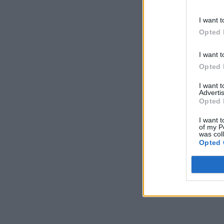
I want t
Opted 
I want t
Opted 
I want 
Advertis
Opted 
I want t
of my P
was col
Opted 