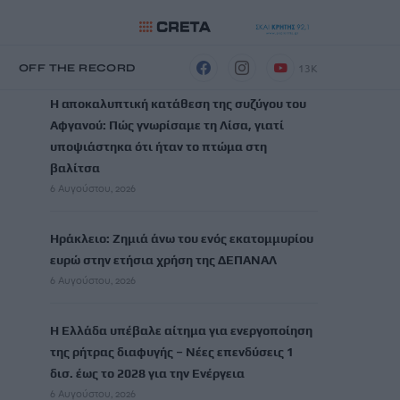
ΡΟΗ ΕΙΔΗΣΕΩΝ
13K
Η
OFF THE RECORD
Η αποκαλυπτική κατάθεση της συζύγου του
Αφγανού: Πώς γνωρίσαμε τη Λίσα, γιατί
υποψιάστηκα ότι ήταν το πτώμα στη
βαλίτσα
6 Αυγούστου, 2026
Ηράκλειο: Ζημιά άνω του ενός εκατομμυρίου
ευρώ στην ετήσια χρήση της ΔΕΠΑΝΑΛ
6 Αυγούστου, 2026
Η Ελλάδα υπέβαλε αίτημα για ενεργοποίηση
της ρήτρας διαφυγής – Νέες επενδύσεις 1
δισ. έως το 2028 για την Ενέργεια
6 Αυγούστου, 2026