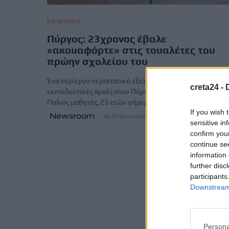
ΚΟΙΝΩΝΙΑ
Πύργος: 23χρονος έβαλε
«ακουαφόρτε» στις τουαλέτες του
πρώην σχολείου του
Ένα περίεργο περιστατικό εξετάζουν οι αστυνομικές και
creta24 -
εκπαιδευτικές αρχές στον Πύργο την Τετάρτης (25/02).
Παλιός μαθητής, 23 ετών σήμερα, μετέβη…
If you wish 
Newsroom
25 Φεβρουαρίου, 2026
sensitive in
confirm you
continue se
information 
further disc
participants
Downstream 
Persona