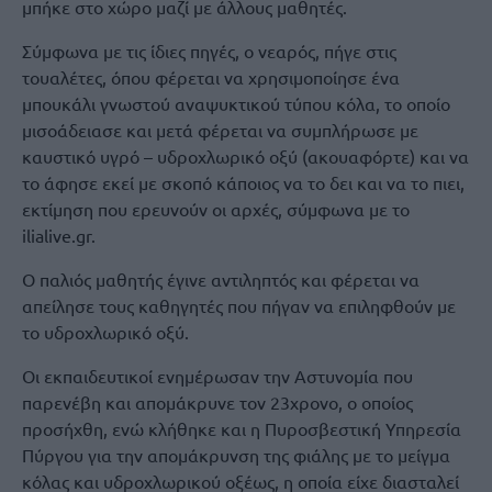
μπήκε στο χώρο μαζί με άλλους μαθητές.
Σύμφωνα με τις ίδιες πηγές, ο νεαρός, πήγε στις
τουαλέτες, όπου φέρεται να χρησιμοποίησε ένα
μπουκάλι γνωστού αναψυκτικού τύπου κόλα, το οποίο
μισοάδειασε και μετά φέρεται να συμπλήρωσε με
καυστικό υγρό – υδροχλωρικό οξύ (ακουαφόρτε) και να
το άφησε εκεί με σκοπό κάποιος να το δει και να το πιει,
εκτίμηση που ερευνούν οι αρχές, σύμφωνα με το
ilialive.gr.
Ο παλιός μαθητής έγινε αντιληπτός και φέρεται να
απείλησε τους καθηγητές που πήγαν να επιληφθούν με
το υδροχλωρικό οξύ.
Οι εκπαιδευτικοί ενημέρωσαν την Αστυνομία που
παρενέβη και απομάκρυνε τον 23χρονο, ο οποίος
προσήχθη, ενώ κλήθηκε και η Πυροσβεστική Υπηρεσία
Πύργου για την απομάκρυνση της φιάλης με το μείγμα
κόλας και υδροχλωρικού οξέως, η οποία είχε διασταλεί