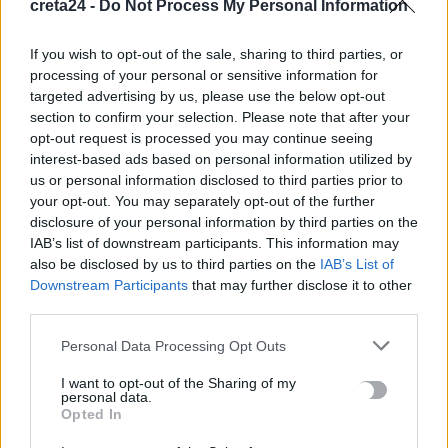
creta24 -
Do Not Process My Personal Information
8 Αυγούστου, 2026
If you wish to opt-out of the sale, sharing to third parties, or
Πότε θα πληρωθούν οι συντάξεις Σεπτεμβρίου
processing of your personal or sensitive information for
8 Αυγούστου, 2026
targeted advertising by us, please use the below opt-out
section to confirm your selection. Please note that after your
opt-out request is processed you may continue seeing
Τα κύματα καύσωνα στην Ιταλία, τη Γαλλία και την Ισπανία
interest-based ads based on personal information utilized by
θα αλλάξουν τη γεύση των ευρωπαϊκών κρασιών
us or personal information disclosed to third parties prior to
8 Αυγούστου, 2026
your opt-out. You may separately opt-out of the further
disclosure of your personal information by third parties on the
IAB’s list of downstream participants. This information may
also be disclosed by us to third parties on the
IAB’s List of
TRENDING
Downstream Participants
that may further disclose it to other
third parties.
#
ΜΑΘΗΜΑΤΑ
#
ΚΙΝΕΖΙΚΗ ΓΛΩΣΣΑ
#
ΠΑΝΕΠΙΣΤΗΜΙΟ ΚΡΗΤΗΣ
#
ΑΝΟΙΑ
Personal Data Processing Opt Outs
I want to opt-out of the Sharing of my
personal data.
Opted In