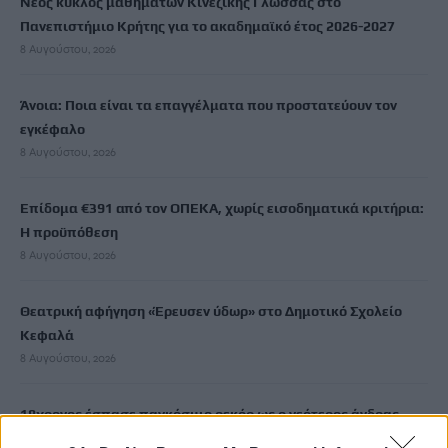
Νέος κύκλος μαθημάτων Κινεζικής Γλώσσας στο
Πανεπιστήμιο Κρήτης για το ακαδημαϊκό έτος 2026-2027
8 Αυγούστου, 2026
Άνοια: Ποια είναι τα επαγγέλματα που προστατεύουν τον
εγκέφαλο
8 Αυγούστου, 2026
Επίδομα €391 από τον ΟΠΕΚΑ, χωρίς εισοδηματικά κριτήρια:
Η προϋπόθεση
8 Αυγούστου, 2026
Θεατρική αφήγηση «Έρευσεν ύδωρ» στο Δημοτικό Σχολείο
Κεφαλά
8 Αυγούστου, 2026
18χρονος έσπασε παγκόσμιο ρεκόρ ως ο νεότερος άνδρας
καθηγητής -Διδάσκει συνομηλίκους του