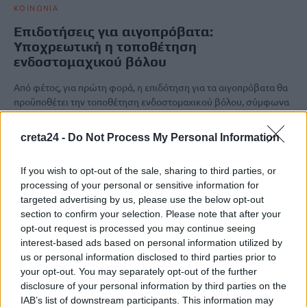
ΚΟΙΝΩΝΙΑ
Επιδοτήσεις για αιγοπρόβατα:
Υποχρεωτική η τοποθέτηση
ενδοστομαχικού βόλου
Από φέτος, για πρώτη φορά, η επιδότηση για τα αιγοπρόβατα θα
προϋποθέτει την τοποθέτηση ενδοστομαχικού βόλου, σύμφωνα
με…
Newsroom
10 Μαρτίου, 2026
creta24 -
Do Not Process My Personal Information
If you wish to opt-out of the sale, sharing to third parties, or
processing of your personal or sensitive information for
targeted advertising by us, please use the below opt-out
section to confirm your selection. Please note that after your
opt-out request is processed you may continue seeing
interest-based ads based on personal information utilized by
us or personal information disclosed to third parties prior to
your opt-out. You may separately opt-out of the further
disclosure of your personal information by third parties on the
IAB’s list of downstream participants. This information may