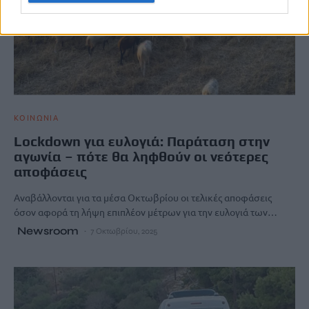
ΚΟΙΝΩΝΙΑ
Lockdown για ευλογιά: Παράταση στην
αγωνία – πότε θα ληφθούν οι νεότερες
αποφάσεις
Αναβάλλονται για τα μέσα Οκτωβρίου οι τελικές αποφάσεις
όσον αφορά τη λήψη επιπλέον μέτρων για την ευλογιά των…
Newsroom
7 Οκτωβρίου, 2025