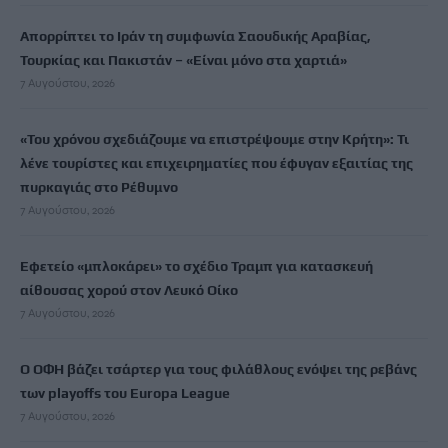
Απορρίπτει το Ιράν τη συμφωνία Σαουδικής Αραβίας,
Τουρκίας και Πακιστάν – «Είναι μόνο στα χαρτιά»
7 Αυγούστου, 2026
«Του χρόνου σχεδιάζουμε να επιστρέψουμε στην Κρήτη»: Τι
λένε τουρίστες και επιχειρηματίες που έφυγαν εξαιτίας της
πυρκαγιάς στο Ρέθυμνο
7 Αυγούστου, 2026
Εφετείο «μπλοκάρει» το σχέδιο Τραμπ για κατασκευή
αίθουσας χορού στον Λευκό Οίκο
7 Αυγούστου, 2026
Ο ΟΦΗ βάζει τσάρτερ για τους φιλάθλους ενόψει της ρεβάνς
των playoffs του Europa League
7 Αυγούστου, 2026