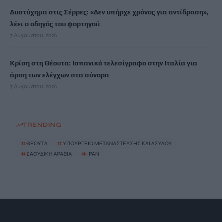
Δυστύχημα στις Σέρρες: «Δεν υπήρχε χρόνος για αντίδραση»,
λέει ο οδηγός του φορτηγού
7 Αυγούστου, 2026
Κρίση στη Θέουτα: Ισπανικό τελεσίγραφο στην Ιταλία για
άρση των ελέγχων στα σύνορα
7 Αυγούστου, 2026
TRENDING
#
ΘΕΟΥΤΑ
#
ΥΠΟΥΡΓΕΙΟ ΜΕΤΑΝΑΣΤΕΥΣΗΣ ΚΑΙ ΑΣΥΛΟΥ
#
ΣΑΟΥΔΙΚΗ ΑΡΑΒΙΑ
#
ΙΡΑΝ