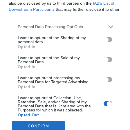
also be disclosed by us to third parties on the
IAB’s List of
Downstream Participants
that may further disclose it to other
third parties.
ΚΡΗΤΗ
Personal Data Processing Opt Outs
ΑΑΔΕ: Μειώθηκαν κατά 30% τα δηλωθέντα
αιγοπρόβατα στην Κρήτη
I want to opt-out of the Sharing of my
personal data.
Σε διευκρινίσεις αναφορικά με το καθεστώς πληρωμών των
Opted In
κτηνοτρόφων για το 2025, προχώρησε η ΑΑΔΕ επιχειρώντας να
I want to opt-out of the Sale of my
βάλει…
Personal Data.
Newsroom
12 Φεβρουαρίου, 2026
Opted In
I want to opt-out of processing my
Personal Data for Targeted Advertising.
Opted In
I want to opt-out of Collection, Use,
Retention, Sale, and/or Sharing of my
Personal Data that Is Unrelated with the
Purposes for which it was collected.
Opted Out
CONFIRM