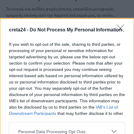
Τα συχνά, και πολλές φορές έντονα, επεισόδια μεταφοράς
ερημικής σκόνης από την Αφρική στη χώρα μας, τα οποία…
Newsroom
6 Μαΐου, 2026
creta24 -
Do Not Process My Personal Information
If you wish to opt-out of the sale, sharing to third parties, or
processing of your personal or sensitive information for
targeted advertising by us, please use the below opt-out
section to confirm your selection. Please note that after your
opt-out request is processed you may continue seeing
interest-based ads based on personal information utilized by
us or personal information disclosed to third parties prior to
your opt-out. You may separately opt-out of the further
disclosure of your personal information by third parties on the
IAB’s list of downstream participants. This information may
also be disclosed by us to third parties on the
IAB’s List of
Downstream Participants
that may further disclose it to other
ΚΟΙΝΩΝΙΑ
third parties.
Νέο κύμα μεταφοράς αφρικανικής σκόνης
Personal Data Processing Opt Outs