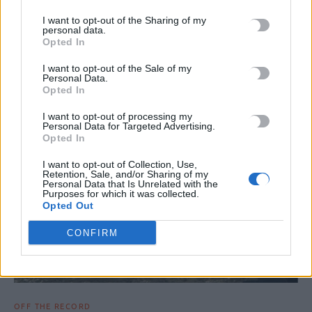
σήμερα
I want to opt-out of the Sharing of my
personal data.
Ένα νέο κύμα μεταφοράς αφρικανικής σκόνης αναμένεται να
Opted In
επηρεάσει την Ελλάδα τις επόμενες ημέρες, σύμφωνα με τα
δεδομένα…
I want to opt-out of the Sale of my
Personal Data.
Newsroom
6 Μαΐου, 2026
Opted In
I want to opt-out of processing my
Personal Data for Targeted Advertising.
Opted In
I want to opt-out of Collection, Use,
Retention, Sale, and/or Sharing of my
Personal Data that Is Unrelated with the
Purposes for which it was collected.
Opted Out
CONFIRM
OFF THE RECORD