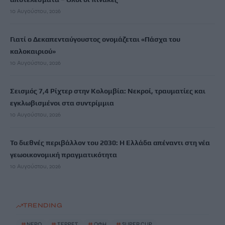
10 Αυγούστου, 2026
Γιατί ο Δεκαπενταύγουστος ονομάζεται «Πάσχα του
καλοκαιριού»
10 Αυγούστου, 2026
Σεισμός 7,4 Ρίχτερ στην Κολομβία: Νεκροί, τραυματίες και
εγκλωβισμένοι στα συντρίμμια
10 Αυγούστου, 2026
Το διεθνές περιβάλλον του 2030: Η Ελλάδα απέναντι στη νέα
γεωοικονομική πραγματικότητα
10 Αυγούστου, 2026
TRENDING
#
ΝΕΡΟ
#
ΣΕΡΡΕΣ
#
ΟΦΗ
#
SUPER CUP