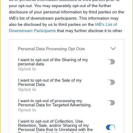
Βορίζια: Για ανθρωποκτονία από πρόθεση
your opt-out. You may separately opt-out of the further
κατηγορείται ο γαμπρός του Φανούρη
disclosure of your personal information by third parties on the
Καργάκη – Η στιγμή που οδηγείται στην
IAB’s list of downstream participants. This information may
ανακρίτρια
also be disclosed by us to third parties on the
IAB’s List of
Downstream Participants
that may further disclose it to other
Δίωξη για ανθρωποκτονία από πρόθεση, για το θάνατο της
third parties.
57χρονης Ευαγγελίας Φραγκιαδάκη, άσκησε ο εισαγγελέας σε
βάρος του…
Personal Data Processing Opt Outs
Newsroom
6 Νοεμβρίου, 2025
I want to opt-out of the Sharing of my
personal data.
Opted In
I want to opt-out of the Sale of my
Personal Data.
Opted In
I want to opt-out of processing my
Personal Data for Targeted Advertising.
Opted In
I want to opt-out of Collection, Use,
Retention, Sale, and/or Sharing of my
Personal Data that Is Unrelated with the