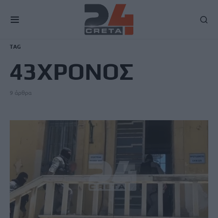
TAG
43ΧΡΟΝΟΣ
9 άρθρα