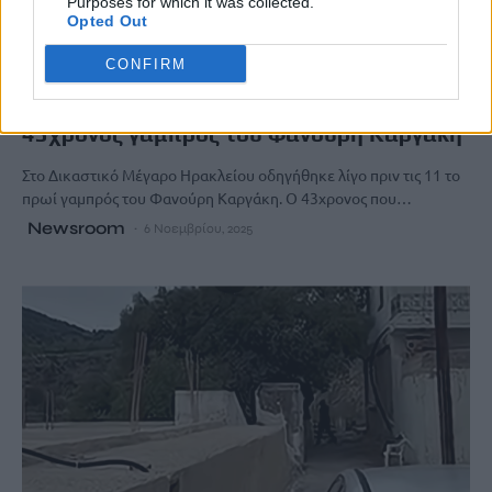
Purposes for which it was collected.
Opted Out
CONFIRM
ΚΡΗΤΗ
Βορίζια: Στα Δικαστήρια Ηρακλείου ο
43χρονος γαμπρός του Φανούρη Καργάκη
Στο Δικαστικό Μέγαρο Ηρακλείου οδηγήθηκε λίγο πριν τις 11 το
πρωί γαμπρός του Φανούρη Καργάκη. Ο 43χρονος που…
Newsroom
6 Νοεμβρίου, 2025