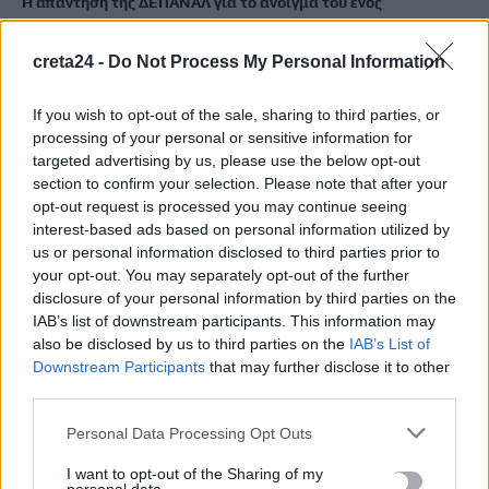
Η απάντηση της ΔΕΠΑΝΑΛ για το άνοιγμα του ενός
εκατομμυρίου
7 Αυγούστου, 2026
creta24 -
Do Not Process My Personal Information
Λιμενικό: Ζητούν ενίσχυση των υπηρεσιών στην Κρήτη λόγω
If you wish to opt-out of the sale, sharing to third parties, or
processing of your personal or sensitive information for
των αυξημένων μεταναστευτικών ροών
targeted advertising by us, please use the below opt-out
7 Αυγούστου, 2026
section to confirm your selection. Please note that after your
opt-out request is processed you may continue seeing
Νεκρή ανασύρθηκε 53χρονη από ακάλυπτο πολυκατοικίας
interest-based ads based on personal information utilized by
us or personal information disclosed to third parties prior to
στο Γουδί
your opt-out. You may separately opt-out of the further
7 Αυγούστου, 2026
disclosure of your personal information by third parties on the
IAB’s list of downstream participants. This information may
also be disclosed by us to third parties on the
IAB’s List of
TRENDING
Downstream Participants
that may further disclose it to other
third parties.
#
MARFIN
#
ΕΜΠΡΗΣΤΙΚΗ ΕΠΙΘΕΣΗ
#
ΤΑΚΗΣ ΘΕΟΔΩΡΙΚΑΚΟΣ
#
ΡΑΝΤΑΡ
Personal Data Processing Opt Outs
I want to opt-out of the Sharing of my